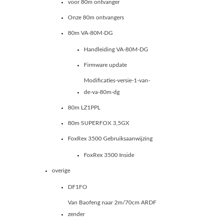
voor 80m ontvanger
Onze 80m ontvangers
80m VA-80M-DG
Handleiding VA-80M-DG
Firmware update
Modificaties-versie-1-van-
de-va-80m-dg
80m LZ1PPL
80m SUPERFOX 3,5GX
FoxRex 3500 Gebruiksaanwijzing
FoxRex 3500 Inside
overige
DF1FO
Van Baofeng naar 2m/70cm ARDF
zender