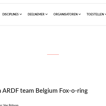
DISCIPLINES
DEELNEMER
ORGANISATOREN
TOESTELLEN
r 2017 Resulaten ARDF team Belgium
n ARDF team Belgium Fox-o-ring
rc Van Britsom