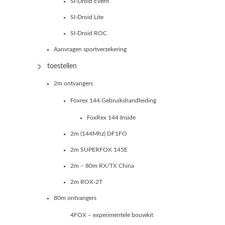
SI-Droid Event
SI-Droid Lite
SI-Droid ROC
Aanvragen sportverzekering
toestellen
2m ontvangers
Foxrex 144 Gebruikshandleiding
FoxRex 144 Inside
2m (144Mhz) DF1FO
2m SUPERFOX 145E
2m – 80m RX/TX China
2m ROX-2T
80m ontvangers
4FOX – experimentele bouwkit