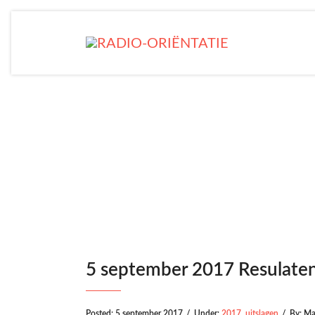
5 septembe
5 september 2017 Resulate
Posted:
5 september 2017
/
Under:
2017
,
uitslagen
/
By:
Ma