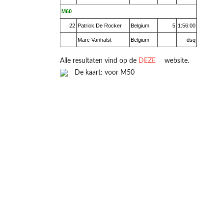
M60
22
Patrick De Rocker
Belgium
5
1:56:00
Marc Vanhalst
Belgium
dsq
Alle resultaten vind op de
DEZE
website.
De kaart: voor M50