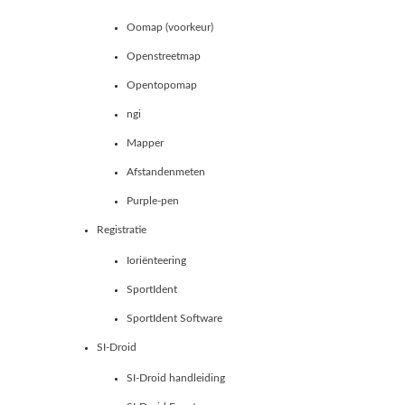
Oomap (voorkeur)
Openstreetmap
Opentopomap
ngi
Mapper
Afstandenmeten
Purple-pen
Registratie
Ioriënteering
SportIdent
SportIdent Software
SI-Droid
SI-Droid handleiding