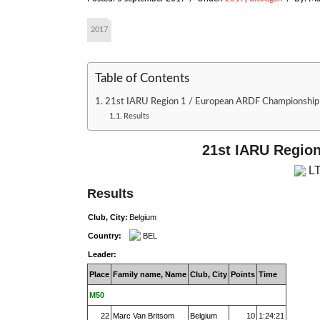
2017
Table of Contents
21st IARU Region 1 / European ARDF Championship
Results
21st IARU Regio
LT
Results
Club, City:
Belgium
Country:
BEL
Leader:
Place
Family name, Name
Club, City
Points
Time
M50
22
Marc Van Britsom
Belgium
10
1:24:21