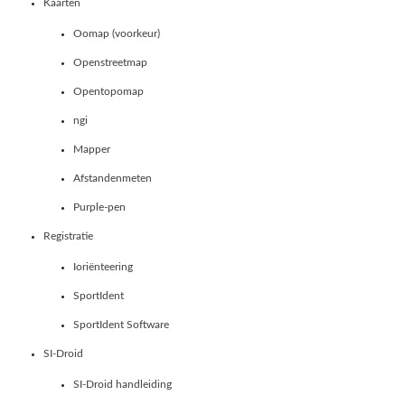
Kaarten
Oomap (voorkeur)
Openstreetmap
Opentopomap
ngi
Mapper
Afstandenmeten
Purple-pen
Registratie
Ioriënteering
SportIdent
SportIdent Software
SI-Droid
SI-Droid handleiding