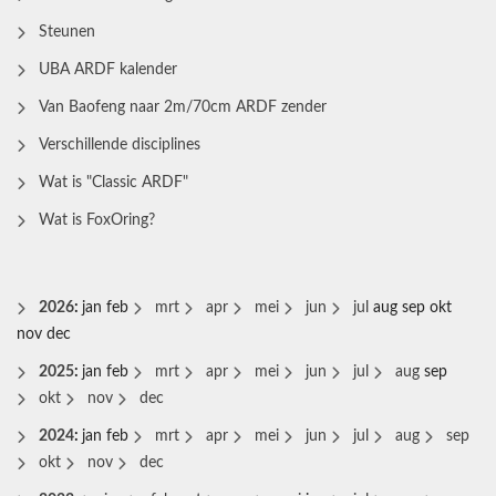
Steunen
UBA ARDF kalender
Van Baofeng naar 2m/70cm ARDF zender
Verschillende disciplines
Wat is "Classic ARDF"
Wat is FoxOring?
2026
:
jan
feb
mrt
apr
mei
jun
jul
aug
sep
okt
nov
dec
2025
:
jan
feb
mrt
apr
mei
jun
jul
aug
sep
okt
nov
dec
2024
:
jan
feb
mrt
apr
mei
jun
jul
aug
sep
okt
nov
dec