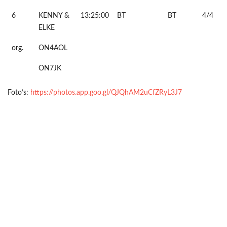
6
KENNY &
13:25:00
BT
BT
4/4
ELKE
org.
ON4AOL
ON7JK
Foto’s:
https://photos.app.goo.gl/QJQhAM2uCfZRyL3J7