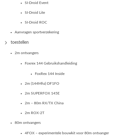
SI-Droid Event
SI-Droid Lite
SI-Droid ROC
Aanvragen sportverzekering
toestellen
2m ontvangers
Foxrex 144 Gebruikshandleiding
FoxRex 144 Inside
2m (144Mhz) DF1FO
2m SUPERFOX 145E
2m – 80m RX/TX China
2m ROX-2T
80m ontvangers
4FOX – experimentele bouwkit voor 80m ontvanger