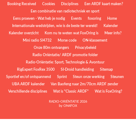
Booking Received
Cookies
Disciplines
Een ARDF kaart maken?
Een combinatie van radiotechniek en sport
Eens proeven - Wat heb je nodig
Events
foxoring
Home
Internationale wedstrijden, wie is de beste ter wereld!
Kalender
Kalender overzicht
Kom nu te weten wat FoxOring is
Meer info?
Mini radio SI4732
Morse code
ON-klassement
Onze 80m ontvangers
Privacybeleid
Radio Oriëntatie/ ARDF promotie folder
Radio‑Oriëntatie: Sport, Technologie & Avontuur
RigExpert FoxRex 3500
SI-Droid handleiding
Sitemap
Sportief en/of ontspannend
Sprint
Steun onze werking
Steunen
UBA ARDF kalender
Van Baofeng naar 2m/70cm ARDF zender
Verschillende disciplines
Wat is "Classic ARDF"
Wat is FoxOring?
RADIO-ORIËNTATIE 2026
by ON4FOX