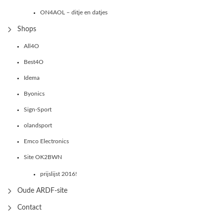
ON4AOL – ditje en datjes
Shops
All4O
Best4O
Idema
Byonics
Sign-Sport
olandsport
Emco Electronics
Site OK2BWN
prijslijst 2016!
Oude ARDF-site
Contact