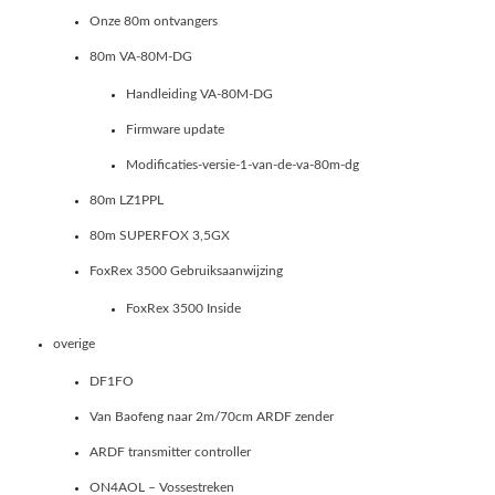
Onze 80m ontvangers
80m VA-80M-DG
Handleiding VA-80M-DG
Firmware update
Modificaties-versie-1-van-de-va-80m-dg
80m LZ1PPL
80m SUPERFOX 3,5GX
FoxRex 3500 Gebruiksaanwijzing
FoxRex 3500 Inside
overige
DF1FO
Van Baofeng naar 2m/70cm ARDF zender
ARDF transmitter controller
ON4AOL – Vossestreken