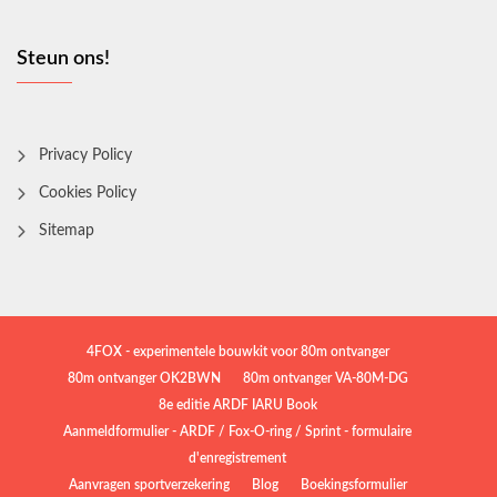
Steun ons!
Privacy Policy
Cookies Policy
Sitemap
4FOX - experimentele bouwkit voor 80m ontvanger
80m ontvanger OK2BWN
80m ontvanger VA-80M-DG
8e editie ARDF IARU Book
Aanmeldformulier - ARDF / Fox-O-ring / Sprint - formulaire
d'enregistrement
Aanvragen sportverzekering
Blog
Boekingsformulier