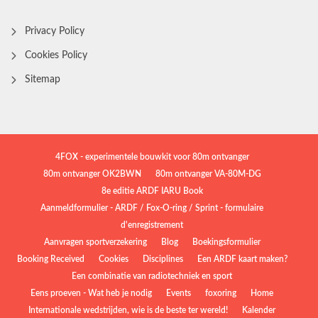
Privacy Policy
Cookies Policy
Sitemap
4FOX - experimentele bouwkit voor 80m ontvanger
80m ontvanger OK2BWN
80m ontvanger VA-80M-DG
8e editie ARDF IARU Book
Aanmeldformulier - ARDF / Fox-O-ring / Sprint - formulaire
d'enregistrement
Aanvragen sportverzekering
Blog
Boekingsformulier
Booking Received
Cookies
Disciplines
Een ARDF kaart maken?
Een combinatie van radiotechniek en sport
Eens proeven - Wat heb je nodig
Events
foxoring
Home
Internationale wedstrijden, wie is de beste ter wereld!
Kalender