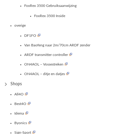
FoxRex 3500 Gebruiksaanwijzing
FoxRex 3500 Inside
overige
DF1FO
Van Baofeng naar 2m/70cm ARDF zender
ARDF transmitter controller
ON4AOL – Vossestreken
ON4AOL – ditje en datjes
Shops
All4O
Best4O
Idema
Byonics
Sign-Sport