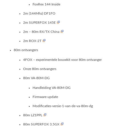
FoxRex 144 Inside
2m (144Mhz) DF1FO
2m SUPERFOX 145E
2m – 80m RX/TX China
2m ROX-2T
80m ontvangers
4FOX – experimentele bouwkit voor 80m ontvanger
Onze 80m ontvangers
80m VA-80M-DG
Handleiding VA-80M-DG
Firmware update
Modificaties-versie-1-van-de-va-80m-dg
80m LZ1PPL
80m SUPERFOX 3,5GX