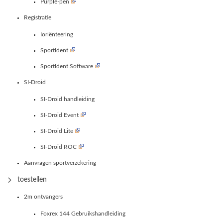
Purple-pen
Registratie
Ioriënteering
SportIdent
SportIdent Software
SI-Droid
SI-Droid handleiding
SI-Droid Event
SI-Droid Lite
SI-Droid ROC
Aanvragen sportverzekering
toestellen
2m ontvangers
Foxrex 144 Gebruikshandleiding