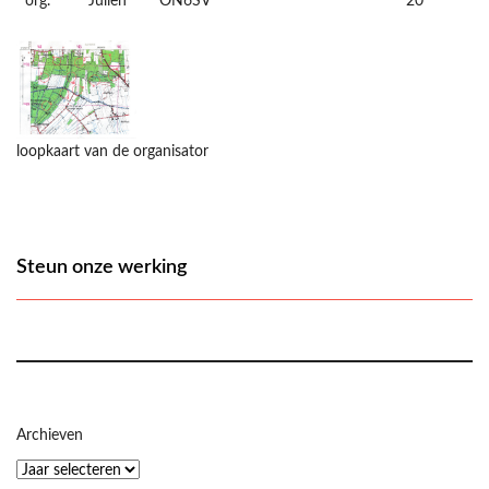
org.
Julien
ON6SV
20
loopkaart van de organisator
Steun onze werking
Archieven