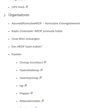
GPX-track
Organisatoren
AanmeldformulierARDF – formulaire d’enregistrement
Radio Oriëntatie/ ARDF promotie folder
Onze 80m ontvangers
Een ARDF kaart maken?
Kaarten
Oomap (voorkeur)
Openstreetmap
Opentopomap
ngi
Mapper
Afstandenmeten