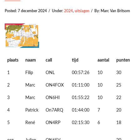
Posted:
7 december 2024
/
Under:
2024
,
uitslagen
/
By:
Marc Van Britsom
plaats
naam
call
tijd
aantal
punten
1
Filip
ONL
00:57:26
10
30
2
Marc
ON4FOX
01:11:00
10
25
3
Marc
ON6HI
01:55:22
10
22
4
Patrick
On7ARQ
01:44:00
7
20
5
René
ON4RP
02:15:30
6
18