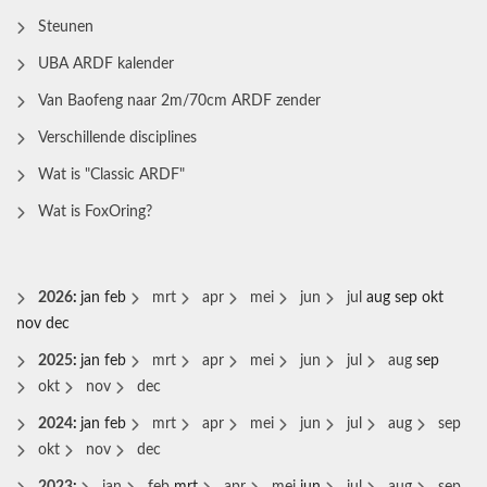
Steunen
UBA ARDF kalender
Van Baofeng naar 2m/70cm ARDF zender
Verschillende disciplines
Wat is "Classic ARDF"
Wat is FoxOring?
2026
:
jan
feb
mrt
apr
mei
jun
jul
aug
sep
okt
nov
dec
2025
:
jan
feb
mrt
apr
mei
jun
jul
aug
sep
okt
nov
dec
2024
:
jan
feb
mrt
apr
mei
jun
jul
aug
sep
okt
nov
dec