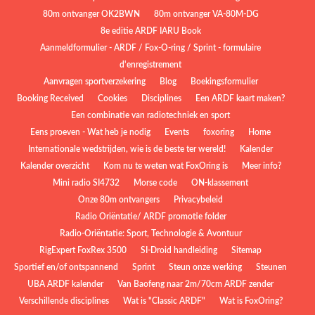
80m ontvanger OK2BWN
80m ontvanger VA-80M-DG
8e editie ARDF IARU Book
Aanmeldformulier - ARDF / Fox-O-ring / Sprint - formulaire
d'enregistrement
Aanvragen sportverzekering
Blog
Boekingsformulier
Booking Received
Cookies
Disciplines
Een ARDF kaart maken?
Een combinatie van radiotechniek en sport
Eens proeven - Wat heb je nodig
Events
foxoring
Home
Internationale wedstrijden, wie is de beste ter wereld!
Kalender
Kalender overzicht
Kom nu te weten wat FoxOring is
Meer info?
Mini radio SI4732
Morse code
ON-klassement
Onze 80m ontvangers
Privacybeleid
Radio Oriëntatie/ ARDF promotie folder
Radio‑Oriëntatie: Sport, Technologie & Avontuur
RigExpert FoxRex 3500
SI-Droid handleiding
Sitemap
Sportief en/of ontspannend
Sprint
Steun onze werking
Steunen
UBA ARDF kalender
Van Baofeng naar 2m/70cm ARDF zender
Verschillende disciplines
Wat is "Classic ARDF"
Wat is FoxOring?