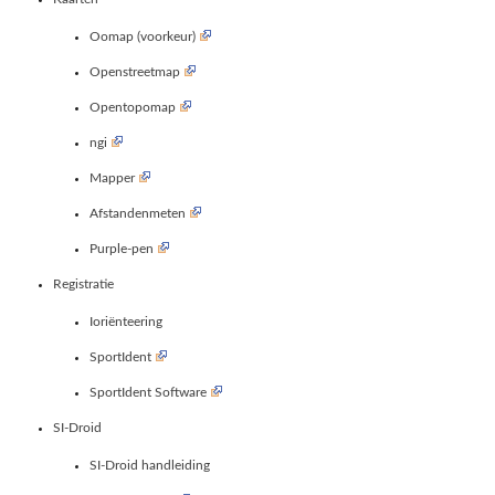
Oomap (voorkeur)
Openstreetmap
Opentopomap
ngi
Mapper
Afstandenmeten
Purple-pen
Registratie
Ioriënteering
SportIdent
SportIdent Software
SI-Droid
SI-Droid handleiding