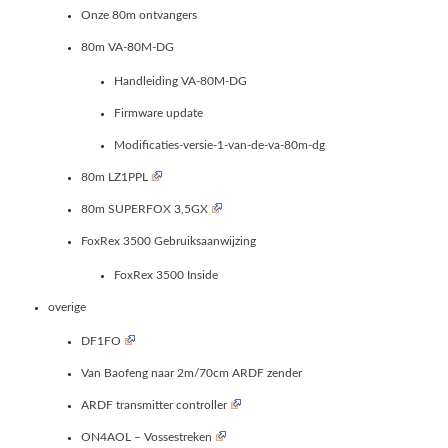
Onze 80m ontvangers
80m VA-80M-DG
Handleiding VA-80M-DG
Firmware update
Modificaties-versie-1-van-de-va-80m-dg
80m LZ1PPL
80m SUPERFOX 3,5GX
FoxRex 3500 Gebruiksaanwijzing
FoxRex 3500 Inside
overige
DF1FO
Van Baofeng naar 2m/70cm ARDF zender
ARDF transmitter controller
ON4AOL – Vossestreken