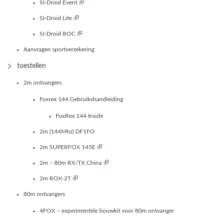
SI-Droid Event
SI-Droid Lite
SI-Droid ROC
Aanvragen sportverzekering
toestellen
2m ontvangers
Foxrex 144 Gebruikshandleiding
FoxRex 144 Inside
2m (144Mhz) DF1FO
2m SUPERFOX 145E
2m – 80m RX/TX China
2m ROX-2T
80m ontvangers
4FOX – experimentele bouwkit voor 80m ontvanger