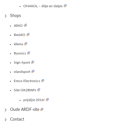
ON4AOL – ditje en datjes
Shops
All4O
Best4O
Idema
Byonics
Sign-Sport
olandsport
Emco Electronics
Site OK2BWN
prijslijst 2016!
Oude ARDF-site
Contact