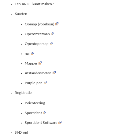
Een ARDF kaart maken?
Kaarten
Oomap (voorkeur)
Openstreetmap
Opentopomap
ngi
Mapper
Afstandenmeten
Purple-pen
Registratie
Ioriënteering
SportIdent
SportIdent Software
SI-Droid