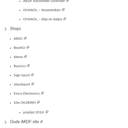
ARDF transmitter controller
ON4AOL – Vossestreken
ON4AOL – ditje en datjes
Shops
All4O
Best4O
Idema
Byonics
Sign-Sport
olandsport
Emco Electronics
Site OK2BWN
prijslijst 2016!
Oude ARDF-site