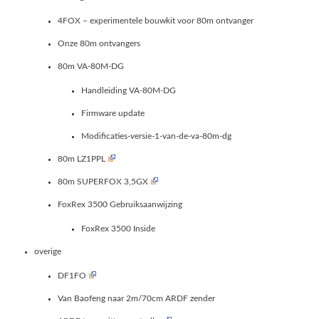
4FOX – experimentele bouwkit voor 80m ontvanger
Onze 80m ontvangers
80m VA-80M-DG
Handleiding VA-80M-DG
Firmware update
Modificaties-versie-1-van-de-va-80m-dg
80m LZ1PPL
80m SUPERFOX 3,5GX
FoxRex 3500 Gebruiksaanwijzing
FoxRex 3500 Inside
overige
DF1FO
Van Baofeng naar 2m/70cm ARDF zender