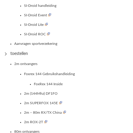
SI-Droid handleiding
SI-Droid Event
SI-Droid Lite
SI-Droid ROC
Aanvragen sportverzekering
toestellen
2m ontvangers
Foxrex 144 Gebruikshandleiding
FoxRex 144 Inside
2m (144Mhz) DF1FO
2m SUPERFOX 145E
2m – 80m RX/TX China
2m ROX-2T
80m ontvangers