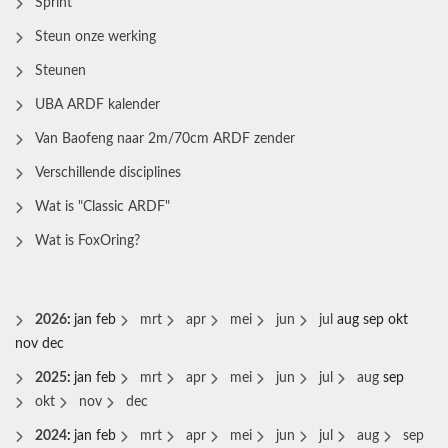
Sprint
Steun onze werking
Steunen
UBA ARDF kalender
Van Baofeng naar 2m/70cm ARDF zender
Verschillende disciplines
Wat is "Classic ARDF"
Wat is FoxOring?
2026
:
jan
feb
mrt
apr
mei
jun
jul
aug
sep
okt
nov
dec
2025
:
jan
feb
mrt
apr
mei
jun
jul
aug
sep
okt
nov
dec
2024
:
jan
feb
mrt
apr
mei
jun
jul
aug
sep