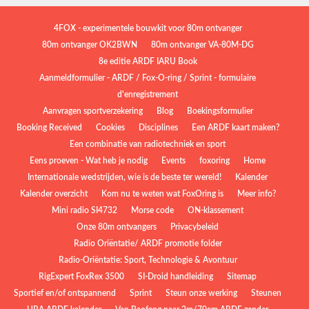
4FOX - experimentele bouwkit voor 80m ontvanger
80m ontvanger OK2BWN
80m ontvanger VA-80M-DG
8e editie ARDF IARU Book
Aanmeldformulier - ARDF / Fox-O-ring / Sprint - formulaire
d'enregistrement
Aanvragen sportverzekering
Blog
Boekingsformulier
Booking Received
Cookies
Disciplines
Een ARDF kaart maken?
Een combinatie van radiotechniek en sport
Eens proeven - Wat heb je nodig
Events
foxoring
Home
Internationale wedstrijden, wie is de beste ter wereld!
Kalender
Kalender overzicht
Kom nu te weten wat FoxOring is
Meer info?
Mini radio SI4732
Morse code
ON-klassement
Onze 80m ontvangers
Privacybeleid
Radio Oriëntatie/ ARDF promotie folder
Radio‑Oriëntatie: Sport, Technologie & Avontuur
RigExpert FoxRex 3500
SI-Droid handleiding
Sitemap
Sportief en/of ontspannend
Sprint
Steun onze werking
Steunen