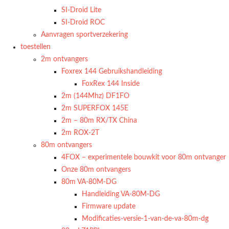
SI-Droid Lite
SI-Droid ROC
Aanvragen sportverzekering
toestellen
2m ontvangers
Foxrex 144 Gebruikshandleiding
FoxRex 144 Inside
2m (144Mhz) DF1FO
2m SUPERFOX 145E
2m – 80m RX/TX China
2m ROX-2T
80m ontvangers
4FOX – experimentele bouwkit voor 80m ontvanger
Onze 80m ontvangers
80m VA-80M-DG
Handleiding VA-80M-DG
Firmware update
Modificaties-versie-1-van-de-va-80m-dg