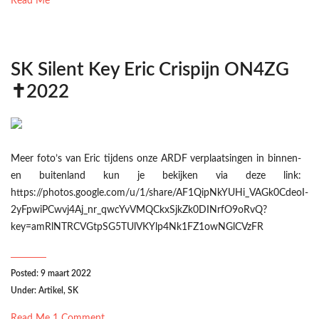
Read Me
SK Silent Key Eric Crispijn ON4ZG
✝︎2022
Meer foto’s van Eric tijdens onze ARDF verplaatsingen in binnen-
en buitenland kun je bekijken via deze link:
https://photos.google.com/u/1/share/AF1QipNkYUHi_VAGk0CdeoI-
2yFpwiPCwvj4Aj_nr_qwcYvVMQCkxSjkZk0DINrfO9oRvQ?
key=amRlNTRCVGtpSG5TUlVKYlp4Nk1FZ1owNGlCVzFR
Posted: 9 maart 2022
Under:
Artikel
,
SK
Read Me
1 Comment