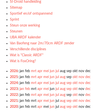
SI-Droid handleiding
Sitemap
Sportief en/of ontspannend
Sprint
Steun onze werking
Steunen
UBA ARDF kalender
Van Baofeng naar 2m/70cm ARDF zender
Verschillende disciplines
Wat is "Classic ARDF"
Wat is FoxOring?
2026
:
jan
feb
mrt
apr
mei
jun
jul
aug
sep
okt
nov
dec
2025
:
jan
feb
mrt
apr
mei
jun
jul
aug
sep
okt
nov
dec
2024
:
jan
feb
mrt
apr
mei
jun
jul
aug
sep
okt
nov
dec
2023
:
jan
feb
mrt
apr
mei
jun
jul
aug
sep
okt
nov
dec
2022
:
jan
feb
mrt
apr
mei
jun
jul
aug
sep
okt
nov
dec
2021
:
jan
feb
mrt
apr
mei
jun
jul
aug
sep
okt
nov
dec
2020
:
jan
feb
mrt
apr
mei
jun
jul
aug
sep
okt
nov
dec