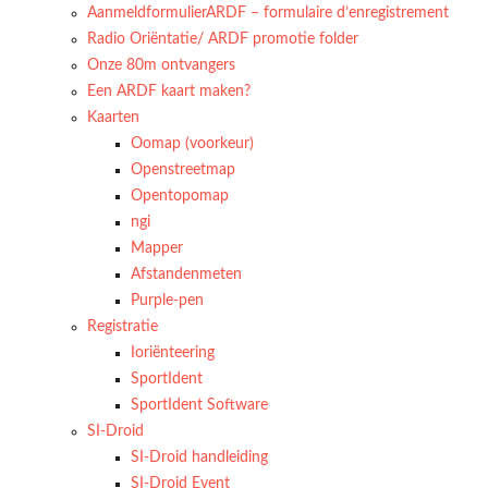
AanmeldformulierARDF – formulaire d’enregistrement
Radio Oriëntatie/ ARDF promotie folder
Onze 80m ontvangers
Een ARDF kaart maken?
Kaarten
Oomap (voorkeur)
Openstreetmap
Opentopomap
ngi
Mapper
Afstandenmeten
Purple-pen
Registratie
Ioriënteering
SportIdent
SportIdent Software
SI-Droid
SI-Droid handleiding
SI-Droid Event