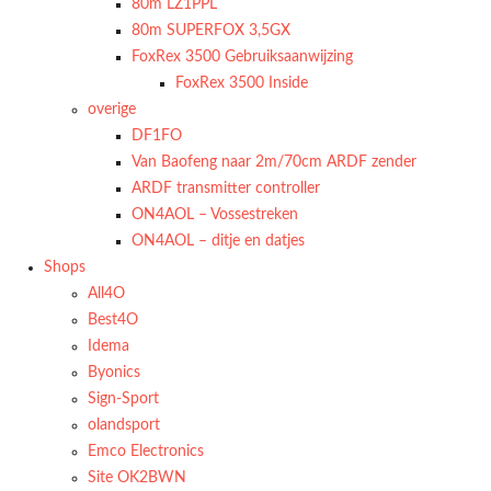
80m LZ1PPL
80m SUPERFOX 3,5GX
FoxRex 3500 Gebruiksaanwijzing
FoxRex 3500 Inside
overige
DF1FO
Van Baofeng naar 2m/70cm ARDF zender
ARDF transmitter controller
ON4AOL – Vossestreken
ON4AOL – ditje en datjes
Shops
All4O
Best4O
Idema
Byonics
Sign-Sport
olandsport
Emco Electronics
Site OK2BWN