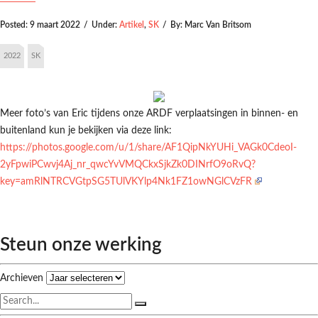
Posted:
9 maart 2022
/
Under:
Artikel
,
SK
/
By:
Marc Van Britsom
2022
SK
Meer foto’s van Eric tijdens onze ARDF verplaatsingen in binnen- en
buitenland kun je bekijken via deze link:
https://photos.google.com/u/1/share/AF1QipNkYUHi_VAGk0CdeoI-
2yFpwiPCwvj4Aj_nr_qwcYvVMQCkxSjkZk0DINrfO9oRvQ?
key=amRlNTRCVGtpSG5TUlVKYlp4Nk1FZ1owNGlCVzFR
Steun onze werking
Archieven