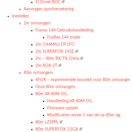
SI-Droid ROC
Aanvragen sportverzekering
toestellen
2m ontvangers
Foxrex 144 Gebruikshandleiding
FoxRex 144 Inside
2m (144Mhz) DF1FO
2m SUPERFOX 145E
2m – 80m RX/TX China
2m ROX-2T
80m ontvangers
4FOX – experimentele bouwkit voor 80m ontvanger
Onze 80m ontvangers
80m VA-80M-DG
Handleiding VA-80M-DG
Firmware update
Modificaties-versie-1-van-de-va-80m-dg
80m LZ1PPL
80m SUPERFOX 3,5GX