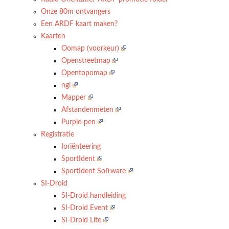
Onze 80m ontvangers
Een ARDF kaart maken?
Kaarten
Oomap (voorkeur)
Openstreetmap
Opentopomap
ngi
Mapper
Afstandenmeten
Purple-pen
Registratie
Ioriënteering
SportIdent
SportIdent Software
SI-Droid
SI-Droid handleiding
SI-Droid Event
SI-Droid Lite