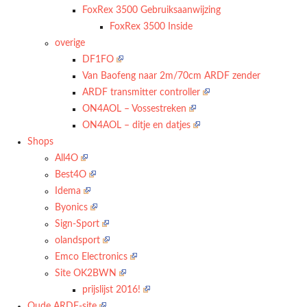
FoxRex 3500 Gebruiksaanwijzing
FoxRex 3500 Inside
overige
DF1FO
Van Baofeng naar 2m/70cm ARDF zender
ARDF transmitter controller
ON4AOL – Vossestreken
ON4AOL – ditje en datjes
Shops
All4O
Best4O
Idema
Byonics
Sign-Sport
olandsport
Emco Electronics
Site OK2BWN
prijslijst 2016!
Oude ARDF-site