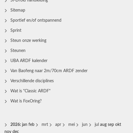
SI-Droid handleiding
Sitemap
Sportief en/of ontspannend
Sprint
Steun onze werking
Steunen
UBA ARDF kalender
Van Baofeng naar 2m/70cm ARDF zender
Verschillende disciplines
Wat is "Classic ARDF"
Wat is FoxOring?
2026
:
jan
feb
mrt
apr
mei
jun
jul
aug
sep
okt
nov
dec