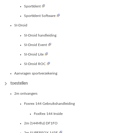
SportIdent
SportIdent Software
SI-Droid
SI-Droid handleiding
SI-Droid Event
SI-Droid Lite
SI-Droid ROC
Aanvragen sportverzekering
toestellen
2m ontvangers
Foxrex 144 Gebruikshandleiding
FoxRex 144 Inside
2m (144Mhz) DF1FO
2m SUPERFOX 145E