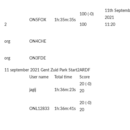
11th Septemb
100 (-0)
2021
ON5FOX
1h:35m:35s
2
100
11:20
org
ON4CHE
org
ON3FDE
11 september 2021 Gent Zuid Park Start2ARDF
User name
Total time
Score
20 (-0)
jagij
1h:36m:23s
20
20 (-0)
ONL12833
1h:36m:41s
20