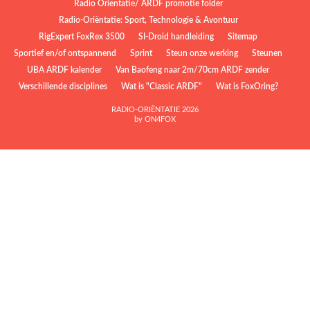
Radio Oriëntatie/ ARDF promotie folder
Radio‑Oriëntatie: Sport, Technologie & Avontuur
RigExpert FoxRex 3500
SI-Droid handleiding
Sitemap
Sportief en/of ontspannend
Sprint
Steun onze werking
Steunen
UBA ARDF kalender
Van Baofeng naar 2m/70cm ARDF zender
Verschillende disciplines
Wat is "Classic ARDF"
Wat is FoxOring?
RADIO-ORIËNTATIE 2026
by ON4FOX