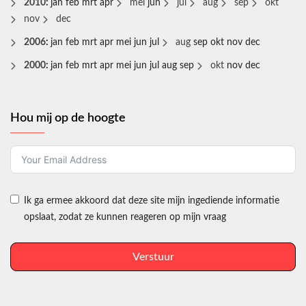
2010
:
jan
feb
mrt
apr
mei
jun
jul
aug
sep
okt
nov
dec
2006
:
jan
feb
mrt
apr
mei
jun
jul
aug
sep
okt
nov
dec
2000
:
jan
feb
mrt
apr
mei
jun
jul
aug
sep
okt
nov
dec
Hou mij op de hoogte
Ik ga ermee akkoord dat deze site mijn ingediende informatie
opslaat, zodat ze kunnen reageren op mijn vraag
Verstuur