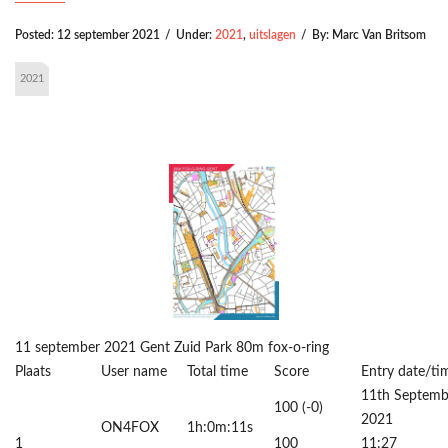
Posted:
12 september 2021
/
Under:
2021
,
uitslagen
/
By:
Marc Van Britsom
2021
11 september 2021 Gent Zuid Park 80m fox-o-ring
Plaats
User name
Total time
Score
Entry date/ti
11th Septemb
100 (-0)
2021
ON4FOX
1h:0m:11s
1
100
11:27