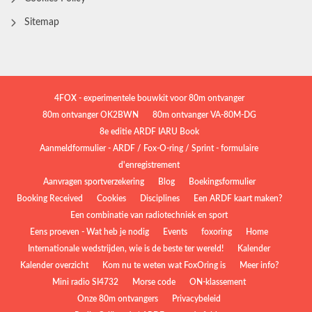
Sitemap
4FOX - experimentele bouwkit voor 80m ontvanger
80m ontvanger OK2BWN
80m ontvanger VA-80M-DG
8e editie ARDF IARU Book
Aanmeldformulier - ARDF / Fox-O-ring / Sprint - formulaire
d'enregistrement
Aanvragen sportverzekering
Blog
Boekingsformulier
Booking Received
Cookies
Disciplines
Een ARDF kaart maken?
Een combinatie van radiotechniek en sport
Eens proeven - Wat heb je nodig
Events
foxoring
Home
Internationale wedstrijden, wie is de beste ter wereld!
Kalender
Kalender overzicht
Kom nu te weten wat FoxOring is
Meer info?
Mini radio SI4732
Morse code
ON-klassement
Onze 80m ontvangers
Privacybeleid