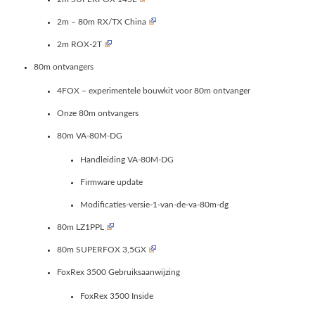
2m – 80m RX/TX China
2m ROX-2T
80m ontvangers
4FOX – experimentele bouwkit voor 80m ontvanger
Onze 80m ontvangers
80m VA-80M-DG
Handleiding VA-80M-DG
Firmware update
Modificaties-versie-1-van-de-va-80m-dg
80m LZ1PPL
80m SUPERFOX 3,5GX
FoxRex 3500 Gebruiksaanwijzing
FoxRex 3500 Inside