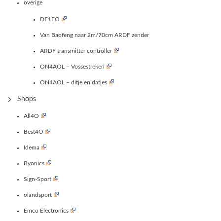
overige
DF1FO
Van Baofeng naar 2m/70cm ARDF zender
ARDF transmitter controller
ON4AOL – Vossestreken
ON4AOL – ditje en datjes
Shops
All4O
Best4O
Idema
Byonics
Sign-Sport
olandsport
Emco Electronics