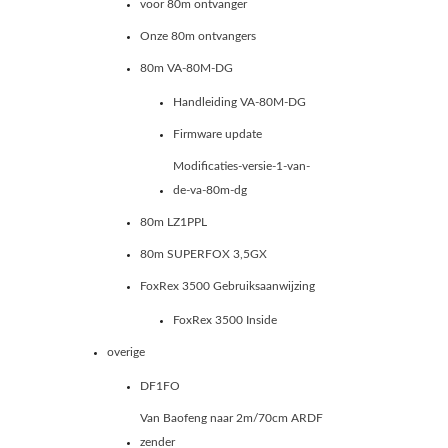
voor 80m ontvanger
Onze 80m ontvangers
80m VA-80M-DG
Handleiding VA-80M-DG
Firmware update
Modificaties-versie-1-van-
de-va-80m-dg
80m LZ1PPL
80m SUPERFOX 3,5GX
FoxRex 3500 Gebruiksaanwijzing
FoxRex 3500 Inside
overige
DF1FO
Van Baofeng naar 2m/70cm ARDF
zender