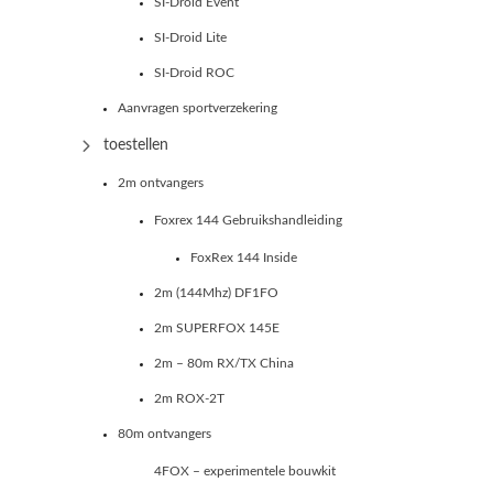
SI-Droid Event
SI-Droid Lite
SI-Droid ROC
Aanvragen sportverzekering
toestellen
2m ontvangers
Foxrex 144 Gebruikshandleiding
FoxRex 144 Inside
2m (144Mhz) DF1FO
2m SUPERFOX 145E
2m – 80m RX/TX China
2m ROX-2T
80m ontvangers
4FOX – experimentele bouwkit