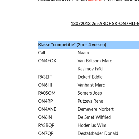
13072013 2m-ARDF SK-ON7HD-Memor
Klasse "competitie" (2m – 4 vossen)
Call
Naam
ON4FOX
Van Britsom Marc
–
Kasimov Faïd
PA3EIF
Dekerf Eddie
ON6HI
Vanhalst Marc
PA0SOM
Somers Joep
ON4RP
Putzeys Rene
ON4ANE
Demeyere Norbert
ON6IN
De Smet Wilfried
PA3BQP
Hodenius Wim
ON7QR
Destatsbader Donald