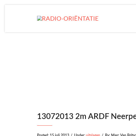
13072013 2m ARDF Neerpe
Posted:
15 juli 2013
/
Under:
uitslagen
/
By:
Marc Van Brit