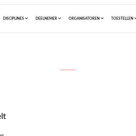
DISCIPLINES
DEELNEMER
ORGANISATOREN
TOESTELLEN
13072013 2m ARDF Neerpelt
lt
som