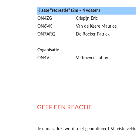
Klasse "recreatie" (2m – 4 vossen)
ON4ZG
Crispijn Eric
ON6VK
Van de Keere Maurice
ON7ARQ
De Rocker Patrick
Organisatie
ON4VJ
Verhoeven Johny
GEEF EEN REACTIE
Je e-mailadres wordt niet gepubliceerd.
Vereiste vel