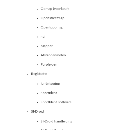
Oomap (voorkeur)
Openstreetmap
Opentopomap
ngi
Mapper
Afstandenmeten
Purple-pen
Registratie
Ioriënteering
SportIdent
SportIdent Software
SI-Droid
SI-Droid handleiding