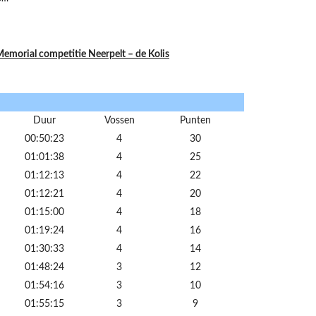
ial competitie Neerpelt – de Kolis
Duur
Vossen
Punten
00:50:23
4
30
01:01:38
4
25
01:12:13
4
22
01:12:21
4
20
01:15:00
4
18
01:19:24
4
16
01:30:33
4
14
01:48:24
3
12
01:54:16
3
10
01:55:15
3
9