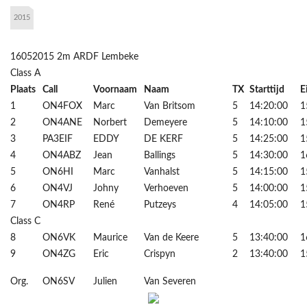
2015
16052015 2m ARDF Lembeke
Class A
Plaats
Call
Voornaam
Naam
TX
Starttijd
E
1
ON4FOX
Marc
Van Britsom
5
14:20:00
1
2
ON4ANE
Norbert
Demeyere
5
14:10:00
1
3
PA3EIF
EDDY
DE KERF
5
14:25:00
1
4
ON4ABZ
Jean
Ballings
5
14:30:00
1
5
ON6HI
Marc
Vanhalst
5
14:15:00
1
6
ON4VJ
Johny
Verhoeven
5
14:00:00
1
7
ON4RP
René
Putzeys
4
14:05:00
1
Class C
8
ON6VK
Maurice
Van de Keere
5
13:40:00
1
9
ON4ZG
Eric
Crispyn
2
13:40:00
1
Org.
ON6SV
Julien
Van Severen