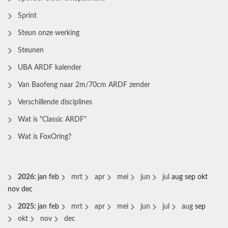
Sprint
Steun onze werking
Steunen
UBA ARDF kalender
Van Baofeng naar 2m/70cm ARDF zender
Verschillende disciplines
Wat is "Classic ARDF"
Wat is FoxOring?
2026
:
jan
feb
mrt
apr
mei
jun
jul
aug
sep
okt
nov
dec
2025
:
jan
feb
mrt
apr
mei
jun
jul
aug
sep
okt
nov
dec