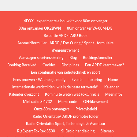
4FOX - experimentele bouwkit voor 80m ontvanger
80m ontvanger OK2BWN
80m ontvanger VA-80M-DG
8e editie ARDF IARU Book
Aanmeldformulier - ARDF / Fox-O-ring / Sprint - formulaire
d'enregistrement
Aanvragen sportverzekering
Blog
Boekingsformulier
Booking Received
Cookies
Disciplines
Een ARDF kaart maken?
Een combinatie van radiotechniek en sport
Eens proeven - Wat heb je nodig
Events
foxoring
Home
Internationale wedstrijden, wie is de beste ter wereld!
Kalender
Kalender overzicht
Kom nu te weten wat FoxOring is
Meer info?
Mini radio SI4732
Morse code
ON-klassement
Onze 80m ontvangers
Privacybeleid
Radio Oriëntatie/ ARDF promotie folder
Radio‑Oriëntatie: Sport, Technologie & Avontuur
RigExpert FoxRex 3500
SI-Droid handleiding
Sitemap