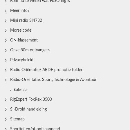
Kom nu te weten wat FoxOring is
Meer info?
Mini radio SI4732
Morse code
ON-klassement
Onze 80m ontvangers
Privacybeleid
Radio Oriëntatie/ ARDF promotie folder
Radio‑Oriëntatie: Sport, Technologie & Avontuur
Kalender
RigExpert FoxRex 3500
SI-Droid handleiding
Sitemap
Sportief en/of ontspannend