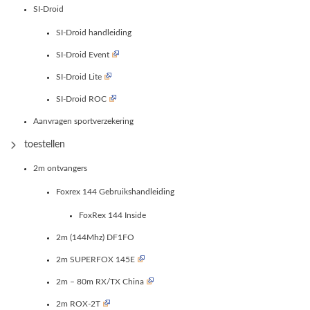
SI-Droid
SI-Droid handleiding
SI-Droid Event
SI-Droid Lite
SI-Droid ROC
Aanvragen sportverzekering
toestellen
2m ontvangers
Foxrex 144 Gebruikshandleiding
FoxRex 144 Inside
2m (144Mhz) DF1FO
2m SUPERFOX 145E
2m – 80m RX/TX China
2m ROX-2T