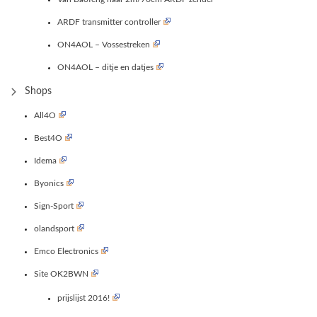
ARDF transmitter controller
ON4AOL – Vossestreken
ON4AOL – ditje en datjes
Shops
All4O
Best4O
Idema
Byonics
Sign-Sport
olandsport
Emco Electronics
Site OK2BWN
prijslijst 2016!