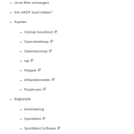
Onze 80m ontvangers
Een ARDF kaart maken?
Kaarten
Oomap (voorkeur)
Openstreetmap
Opentopomap
ngi
Mapper
Afstandenmeten
Purple-pen
Registratie
Ioriënteering
SportIdent
SportIdent Software