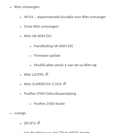
80m ontvangers
4FOX – experimentele bouwkit voor 80m ontvanger
Onze 80m ontvangers
80m VA-80M-DG
Handleiding VA-80M-DG
Firmware update
Modificaties-versie-1-van-de-va-80m-dg
80m LZ1PPL
80m SUPERFOX 3,5GX
FoxRex 3500 Gebruiksaanwijzing
FoxRex 3500 Inside
overige
DF1FO
Van Baofeng naar 2m/70cm ARDF zender