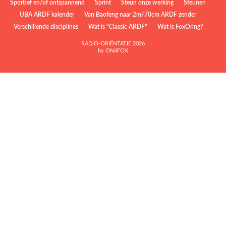
Sportief en/of ontspannend
Sprint
Steun onze werking
Steunen
UBA ARDF kalender
Van Baofeng naar 2m/70cm ARDF zender
Verschillende disciplines
Wat is "Classic ARDF"
Wat is FoxOring?
RADIO-ORIËNTATIE 2026
by ON4FOX