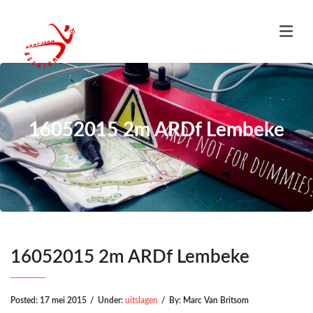
16052015 2m ARDf Lembeke
16052015 2m ARDf Lembeke
Posted:
17 mei 2015
/
Under:
uitslagen
/
By:
Marc Van Britsom