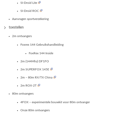
SI-Droid Lite
SI-Droid ROC
Aanvragen sportverzekering
toestellen
2m ontvangers
Foxrex 144 Gebruikshandleiding
FoxRex 144 Inside
2m (144Mhz) DF1FO
2m SUPERFOX 145E
2m – 80m RX/TX China
2m ROX-2T
80m ontvangers
4FOX – experimentele bouwkit voor 80m ontvanger
Onze 80m ontvangers