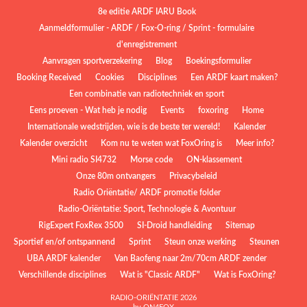
8e editie ARDF IARU Book
Aanmeldformulier - ARDF / Fox-O-ring / Sprint - formulaire
d'enregistrement
Aanvragen sportverzekering
Blog
Boekingsformulier
Booking Received
Cookies
Disciplines
Een ARDF kaart maken?
Een combinatie van radiotechniek en sport
Eens proeven - Wat heb je nodig
Events
foxoring
Home
Internationale wedstrijden, wie is de beste ter wereld!
Kalender
Kalender overzicht
Kom nu te weten wat FoxOring is
Meer info?
Mini radio SI4732
Morse code
ON-klassement
Onze 80m ontvangers
Privacybeleid
Radio Oriëntatie/ ARDF promotie folder
Radio‑Oriëntatie: Sport, Technologie & Avontuur
RigExpert FoxRex 3500
SI-Droid handleiding
Sitemap
Sportief en/of ontspannend
Sprint
Steun onze werking
Steunen
UBA ARDF kalender
Van Baofeng naar 2m/70cm ARDF zender
Verschillende disciplines
Wat is "Classic ARDF"
Wat is FoxOring?
RADIO-ORIËNTATIE 2026