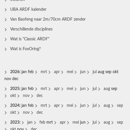
UBA ARDF kalender
Van Baofeng naar 2m/70cm ARDF zender
Verschillende disciplines
Wat is "Classic ARDF"
Wat is FoxOring?
2026
:
jan
feb
mrt
apr
mei
jun
jul
aug
sep
okt
nov
dec
2025
:
jan
feb
mrt
apr
mei
jun
jul
aug
sep
okt
nov
dec
2024
:
jan
feb
mrt
apr
mei
jun
jul
aug
sep
okt
nov
dec
2023
:
jan
feb
mrt
apr
mei
jun
jul
aug
sep
okt
nov
dec