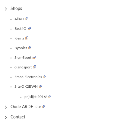
Shops
All4O
Best4O
Idema
Byonics
Sign-Sport
olandsport
Emco Electronics
Site OK2BWN
prijslijst 2016!
Oude ARDF-site
Contact