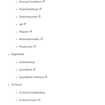
Oomap (voorkeur)
Openstreetmap
Opentopomap
ngi
Mapper
Afstandenmeten
Purple-pen
Registratie
Ioriënteering
SportIdent
SportIdent Software
SI-Droid
SI-Droid handleiding
SI-Droid Event