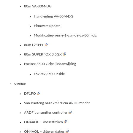
80m VA-80M-DG
Handleiding VA-80M-DG
Firmware update
Modificaties-versie-1-van-de-va-80m-dg
80m LZ1PPL
80m SUPERFOX 3,5GX
FoxRex 3500 Gebruiksaanwijzing
FoxRex 3500 Inside
overige
DF1FO
Van Baofeng naar 2m/70cm ARDF zender
ARDF transmitter controller
ON4AOL – Vossestreken
ON4AOL – ditje en datjes