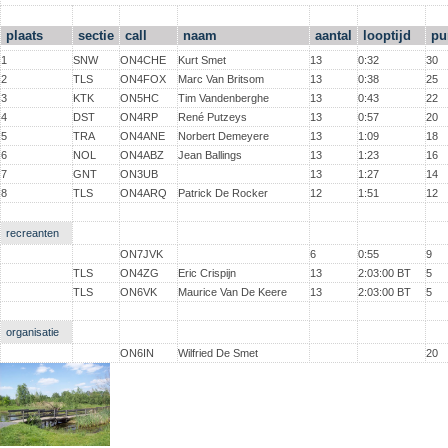
plaats
sectie
call
naam
aantal
looptijd
pu
1
SNW
ON4CHE
Kurt Smet
13
0:32
30
2
TLS
ON4FOX
Marc Van Britsom
13
0:38
25
3
KTK
ON5HC
Tim Vandenberghe
13
0:43
22
4
DST
ON4RP
René Putzeys
13
0:57
20
5
TRA
ON4ANE
Norbert Demeyere
13
1:09
18
6
NOL
ON4ABZ
Jean Ballings
13
1:23
16
7
GNT
ON3UB
13
1:27
14
8
TLS
ON4ARQ
Patrick De Rocker
12
1:51
12
recreanten
ON7JVK
6
0:55
9
TLS
ON4ZG
Eric Crispijn
13
2:03:00 BT
5
TLS
ON6VK
Maurice Van De Keere
13
2:03:00 BT
5
organisatie
ON6IN
Wilfried De Smet
20