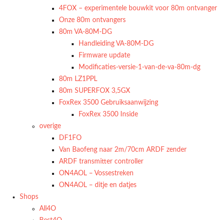
4FOX – experimentele bouwkit voor 80m ontvanger
Onze 80m ontvangers
80m VA-80M-DG
Handleiding VA-80M-DG
Firmware update
Modificaties-versie-1-van-de-va-80m-dg
80m LZ1PPL
80m SUPERFOX 3,5GX
FoxRex 3500 Gebruiksaanwijzing
FoxRex 3500 Inside
overige
DF1FO
Van Baofeng naar 2m/70cm ARDF zender
ARDF transmitter controller
ON4AOL – Vossestreken
ON4AOL – ditje en datjes
Shops
All4O