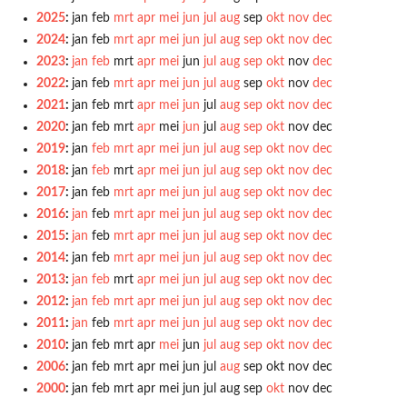
2025
:
jan
feb
mrt
apr
mei
jun
jul
aug
sep
okt
nov
dec
2024
:
jan
feb
mrt
apr
mei
jun
jul
aug
sep
okt
nov
dec
2023
:
jan
feb
mrt
apr
mei
jun
jul
aug
sep
okt
nov
dec
2022
:
jan
feb
mrt
apr
mei
jun
jul
aug
sep
okt
nov
dec
2021
:
jan
feb
mrt
apr
mei
jun
jul
aug
sep
okt
nov
dec
2020
:
jan
feb
mrt
apr
mei
jun
jul
aug
sep
okt
nov
dec
2019
:
jan
feb
mrt
apr
mei
jun
jul
aug
sep
okt
nov
dec
2018
:
jan
feb
mrt
apr
mei
jun
jul
aug
sep
okt
nov
dec
2017
:
jan
feb
mrt
apr
mei
jun
jul
aug
sep
okt
nov
dec
2016
:
jan
feb
mrt
apr
mei
jun
jul
aug
sep
okt
nov
dec
2015
:
jan
feb
mrt
apr
mei
jun
jul
aug
sep
okt
nov
dec
2014
:
jan
feb
mrt
apr
mei
jun
jul
aug
sep
okt
nov
dec
2013
:
jan
feb
mrt
apr
mei
jun
jul
aug
sep
okt
nov
dec
2012
:
jan
feb
mrt
apr
mei
jun
jul
aug
sep
okt
nov
dec
2011
:
jan
feb
mrt
apr
mei
jun
jul
aug
sep
okt
nov
dec
2010
:
jan
feb
mrt
apr
mei
jun
jul
aug
sep
okt
nov
dec
2006
:
jan
feb
mrt
apr
mei
jun
jul
aug
sep
okt
nov
dec
2000
:
jan
feb
mrt
apr
mei
jun
jul
aug
sep
okt
nov
dec