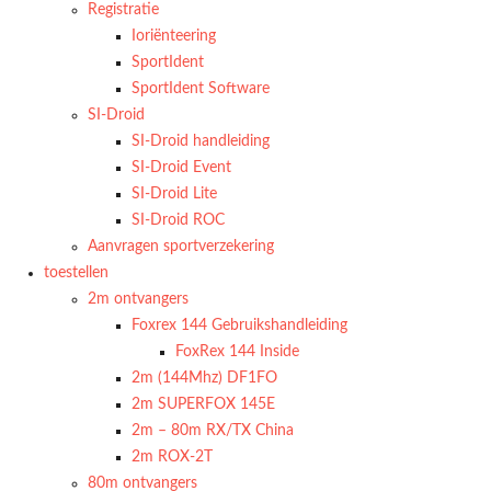
Registratie
Ioriënteering
SportIdent
SportIdent Software
SI-Droid
SI-Droid handleiding
SI-Droid Event
SI-Droid Lite
SI-Droid ROC
Aanvragen sportverzekering
toestellen
2m ontvangers
Foxrex 144 Gebruikshandleiding
FoxRex 144 Inside
2m (144Mhz) DF1FO
2m SUPERFOX 145E
2m – 80m RX/TX China
2m ROX-2T
80m ontvangers