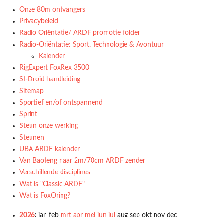
Onze 80m ontvangers
Privacybeleid
Radio Oriëntatie/ ARDF promotie folder
Radio‑Oriëntatie: Sport, Technologie & Avontuur
Kalender
RigExpert FoxRex 3500
SI-Droid handleiding
Sitemap
Sportief en/of ontspannend
Sprint
Steun onze werking
Steunen
UBA ARDF kalender
Van Baofeng naar 2m/70cm ARDF zender
Verschillende disciplines
Wat is "Classic ARDF"
Wat is FoxOring?
2026
:
jan
feb
mrt
apr
mei
jun
jul
aug
sep
okt
nov
dec