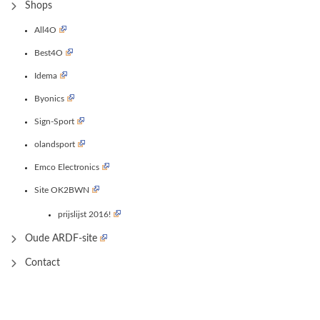
Shops
All4O
Best4O
Idema
Byonics
Sign-Sport
olandsport
Emco Electronics
Site OK2BWN
prijslijst 2016!
Oude ARDF-site
Contact