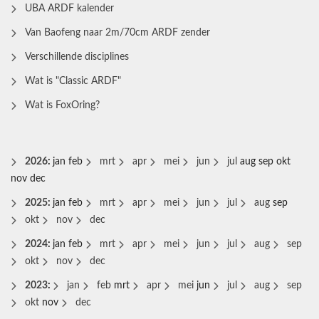
UBA ARDF kalender
Van Baofeng naar 2m/70cm ARDF zender
Verschillende disciplines
Wat is "Classic ARDF"
Wat is FoxOring?
2026
:
jan
feb
mrt
apr
mei
jun
jul
aug
sep
okt
nov
dec
2025
:
jan
feb
mrt
apr
mei
jun
jul
aug
sep
okt
nov
dec
2024
:
jan
feb
mrt
apr
mei
jun
jul
aug
sep
okt
nov
dec
2023
:
jan
feb
mrt
apr
mei
jun
jul
aug
sep
okt
nov
dec