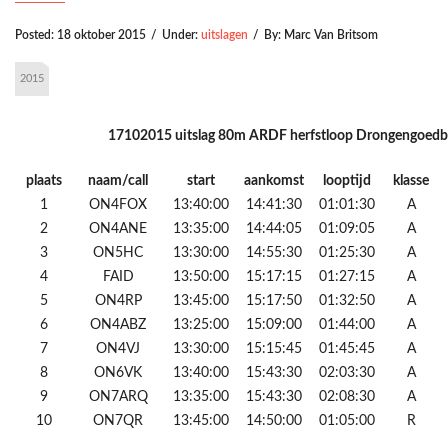
Posted:
18 oktober 2015
/
Under:
uitslagen
/
By:
Marc Van Britsom
2015
17102015 uitslag 80m ARDF herfstloop Drongengoedb
plaats
naam/call
start
aankomst
looptijd
klasse
1
ON4FOX
13:40:00
14:41:30
01:01:30
A
2
ON4ANE
13:35:00
14:44:05
01:09:05
A
3
ON5HC
13:30:00
14:55:30
01:25:30
A
4
FAID
13:50:00
15:17:15
01:27:15
A
5
ON4RP
13:45:00
15:17:50
01:32:50
A
6
ON4ABZ
13:25:00
15:09:00
01:44:00
A
7
ON4VJ
13:30:00
15:15:45
01:45:45
A
8
ON6VK
13:40:00
15:43:30
02:03:30
A
9
ON7ARQ
13:35:00
15:43:30
02:08:30
A
10
ON7QR
13:45:00
14:50:00
01:05:00
R