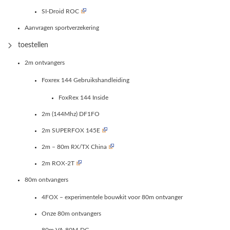
SI-Droid ROC
Aanvragen sportverzekering
toestellen
2m ontvangers
Foxrex 144 Gebruikshandleiding
FoxRex 144 Inside
2m (144Mhz) DF1FO
2m SUPERFOX 145E
2m – 80m RX/TX China
2m ROX-2T
80m ontvangers
4FOX – experimentele bouwkit voor 80m ontvanger
Onze 80m ontvangers
80m VA-80M-DG