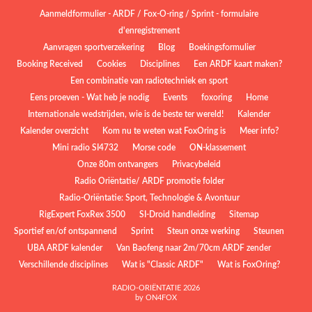
Aanmeldformulier - ARDF / Fox-O-ring / Sprint - formulaire
d'enregistrement
Aanvragen sportverzekering
Blog
Boekingsformulier
Booking Received
Cookies
Disciplines
Een ARDF kaart maken?
Een combinatie van radiotechniek en sport
Eens proeven - Wat heb je nodig
Events
foxoring
Home
Internationale wedstrijden, wie is de beste ter wereld!
Kalender
Kalender overzicht
Kom nu te weten wat FoxOring is
Meer info?
Mini radio SI4732
Morse code
ON-klassement
Onze 80m ontvangers
Privacybeleid
Radio Oriëntatie/ ARDF promotie folder
Radio‑Oriëntatie: Sport, Technologie & Avontuur
RigExpert FoxRex 3500
SI-Droid handleiding
Sitemap
Sportief en/of ontspannend
Sprint
Steun onze werking
Steunen
UBA ARDF kalender
Van Baofeng naar 2m/70cm ARDF zender
Verschillende disciplines
Wat is "Classic ARDF"
Wat is FoxOring?
RADIO-ORIËNTATIE 2026
by ON4FOX