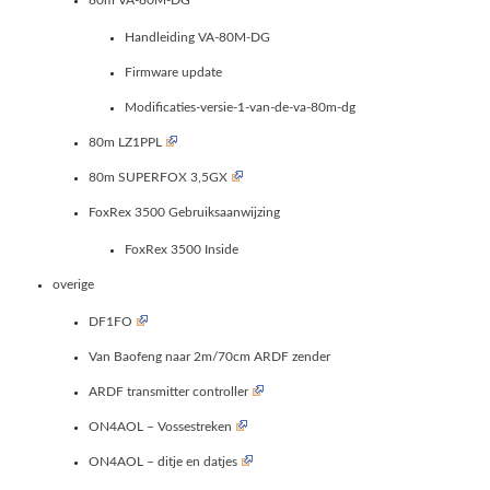
Handleiding VA-80M-DG
Firmware update
Modificaties-versie-1-van-de-va-80m-dg
80m LZ1PPL
80m SUPERFOX 3,5GX
FoxRex 3500 Gebruiksaanwijzing
FoxRex 3500 Inside
overige
DF1FO
Van Baofeng naar 2m/70cm ARDF zender
ARDF transmitter controller
ON4AOL – Vossestreken
ON4AOL – ditje en datjes