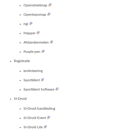
Openstreetmap
Opentopomap
ngi
Mapper
Afstandenmeten
Purple-pen
Registratie
Ioriënteering
SportIdent
SportIdent Software
SI-Droid
SI-Droid handleiding
SI-Droid Event
SI-Droid Lite