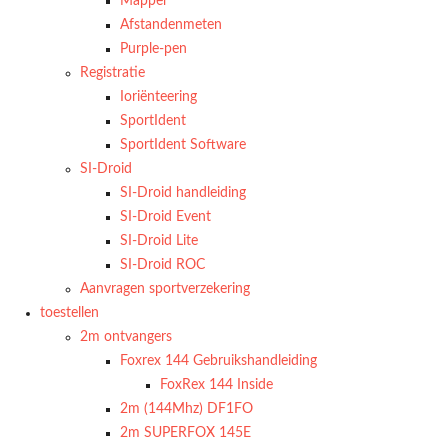
Mapper
Afstandenmeten
Purple-pen
Registratie
Ioriënteering
SportIdent
SportIdent Software
SI-Droid
SI-Droid handleiding
SI-Droid Event
SI-Droid Lite
SI-Droid ROC
Aanvragen sportverzekering
toestellen
2m ontvangers
Foxrex 144 Gebruikshandleiding
FoxRex 144 Inside
2m (144Mhz) DF1FO
2m SUPERFOX 145E