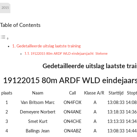
2015
Table of Contents
Gedetailleerde uitslag laatste training
19122015 80m ARDF WLD eindejaarsjacht Stekene
Gedetailleerde uitslag laatste tra
19122015 80m ARDF WLD eindejaars
plaats
Naam
Call
Klasse A/R
Starttijd
Stopt
1
Van Britsom Marc
ON4FOX
A
13:08:33
14:08
2
Demeyere Norbert
ON4ANE
A
13:18:33
14:36
3
Smet Kurt
ON4CHE
A
13:13:33
14:34
4
Ballings Jean
ON4ABZ
A
13:08:33
14:44