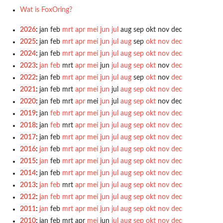
Wat is FoxOring?
2026
:
jan
feb
mrt
apr
mei
jun
jul
aug
sep
okt
nov
dec
2025
:
jan
feb
mrt
apr
mei
jun
jul
aug
sep
okt
nov
dec
2024
:
jan
feb
mrt
apr
mei
jun
jul
aug
sep
okt
nov
dec
2023
:
jan
feb
mrt
apr
mei
jun
jul
aug
sep
okt
nov
dec
2022
:
jan
feb
mrt
apr
mei
jun
jul
aug
sep
okt
nov
dec
2021
:
jan
feb
mrt
apr
mei
jun
jul
aug
sep
okt
nov
dec
2020
:
jan
feb
mrt
apr
mei
jun
jul
aug
sep
okt
nov
dec
2019
:
jan
feb
mrt
apr
mei
jun
jul
aug
sep
okt
nov
dec
2018
:
jan
feb
mrt
apr
mei
jun
jul
aug
sep
okt
nov
dec
2017
:
jan
feb
mrt
apr
mei
jun
jul
aug
sep
okt
nov
dec
2016
:
jan
feb
mrt
apr
mei
jun
jul
aug
sep
okt
nov
dec
2015
:
jan
feb
mrt
apr
mei
jun
jul
aug
sep
okt
nov
dec
2014
:
jan
feb
mrt
apr
mei
jun
jul
aug
sep
okt
nov
dec
2013
:
jan
feb
mrt
apr
mei
jun
jul
aug
sep
okt
nov
dec
2012
:
jan
feb
mrt
apr
mei
jun
jul
aug
sep
okt
nov
dec
2011
:
jan
feb
mrt
apr
mei
jun
jul
aug
sep
okt
nov
dec
2010
:
jan
feb
mrt
apr
mei
jun
jul
aug
sep
okt
nov
dec