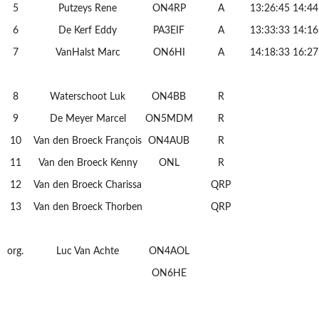
5
Putzeys Rene
ON4RP
A
13:26:45
14:44
6
De Kerf Eddy
PA3EIF
A
13:33:33
14:16
7
VanHalst Marc
ON6HI
A
14:18:33
16:27
8
Waterschoot Luk
ON4BB
R
9
De Meyer Marcel
ON5MDM
R
10
Van den Broeck François
ON4AUB
R
11
Van den Broeck Kenny
ONL
R
12
Van den Broeck Charissa
QRP
13
Van den Broeck Thorben
QRP
org.
Luc Van Achte
ON4AOL
ON6HE