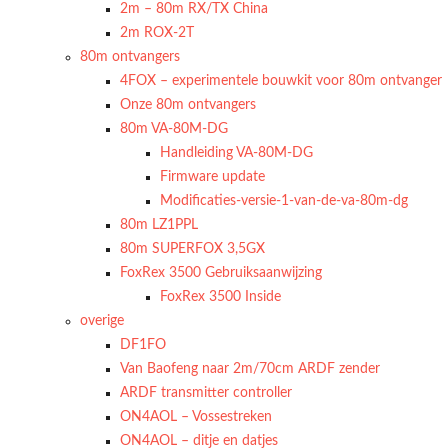
2m – 80m RX/TX China
2m ROX-2T
80m ontvangers
4FOX – experimentele bouwkit voor 80m ontvanger
Onze 80m ontvangers
80m VA-80M-DG
Handleiding VA-80M-DG
Firmware update
Modificaties-versie-1-van-de-va-80m-dg
80m LZ1PPL
80m SUPERFOX 3,5GX
FoxRex 3500 Gebruiksaanwijzing
FoxRex 3500 Inside
overige
DF1FO
Van Baofeng naar 2m/70cm ARDF zender
ARDF transmitter controller
ON4AOL – Vossestreken
ON4AOL – ditje en datjes