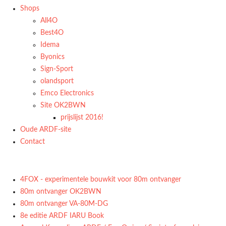
Shops
All4O
Best4O
Idema
Byonics
Sign-Sport
olandsport
Emco Electronics
Site OK2BWN
prijslijst 2016!
Oude ARDF-site
Contact
4FOX - experimentele bouwkit voor 80m ontvanger
80m ontvanger OK2BWN
80m ontvanger VA-80M-DG
8e editie ARDF IARU Book