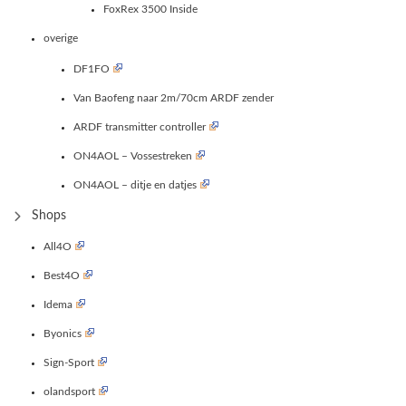
FoxRex 3500 Inside
overige
DF1FO
Van Baofeng naar 2m/70cm ARDF zender
ARDF transmitter controller
ON4AOL – Vossestreken
ON4AOL – ditje en datjes
Shops
All4O
Best4O
Idema
Byonics
Sign-Sport
olandsport