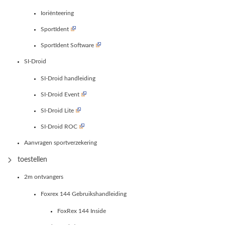
Ioriënteering
SportIdent
SportIdent Software
SI-Droid
SI-Droid handleiding
SI-Droid Event
SI-Droid Lite
SI-Droid ROC
Aanvragen sportverzekering
toestellen
2m ontvangers
Foxrex 144 Gebruikshandleiding
FoxRex 144 Inside