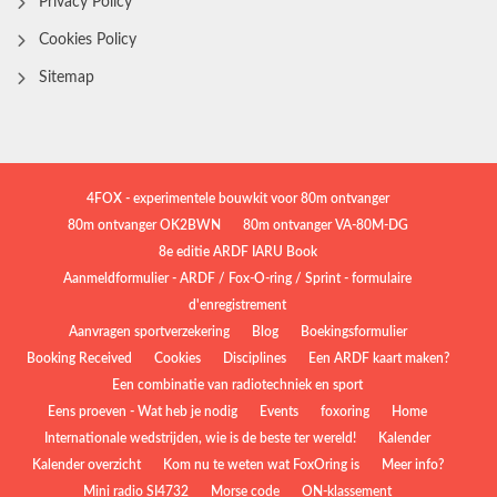
Privacy Policy
Cookies Policy
Sitemap
4FOX - experimentele bouwkit voor 80m ontvanger
80m ontvanger OK2BWN
80m ontvanger VA-80M-DG
8e editie ARDF IARU Book
Aanmeldformulier - ARDF / Fox-O-ring / Sprint - formulaire
d'enregistrement
Aanvragen sportverzekering
Blog
Boekingsformulier
Booking Received
Cookies
Disciplines
Een ARDF kaart maken?
Een combinatie van radiotechniek en sport
Eens proeven - Wat heb je nodig
Events
foxoring
Home
Internationale wedstrijden, wie is de beste ter wereld!
Kalender
Kalender overzicht
Kom nu te weten wat FoxOring is
Meer info?
Mini radio SI4732
Morse code
ON-klassement