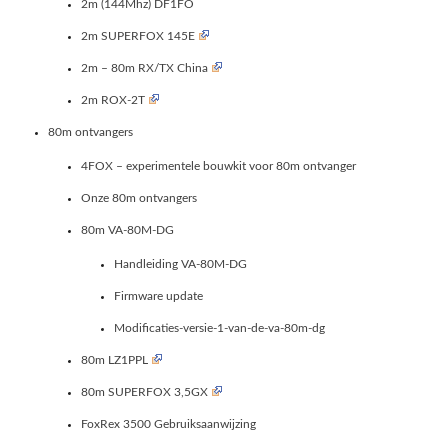
2m (144Mhz) DF1FO
2m SUPERFOX 145E
2m – 80m RX/TX China
2m ROX-2T
80m ontvangers
4FOX – experimentele bouwkit voor 80m ontvanger
Onze 80m ontvangers
80m VA-80M-DG
Handleiding VA-80M-DG
Firmware update
Modificaties-versie-1-van-de-va-80m-dg
80m LZ1PPL
80m SUPERFOX 3,5GX
FoxRex 3500 Gebruiksaanwijzing