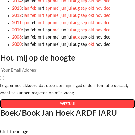
2014
:
jan
feb
mrt
apr
mei
jun
jul
aug
sep
okt
nov
dec
2013
:
jan
feb
mrt
apr
mei
jun
jul
aug
sep
okt
nov
dec
2012
:
jan
feb
mrt
apr
mei
jun
jul
aug
sep
okt
nov
dec
2011
:
jan
feb
mrt
apr
mei
jun
jul
aug
sep
okt
nov
dec
2010
:
jan
feb
mrt
apr
mei
jun
jul
aug
sep
okt
nov
dec
2006
:
jan
feb
mrt
apr
mei
jun
jul
aug
sep
okt
nov
dec
2000
:
jan
feb
mrt
apr
mei
jun
jul
aug
sep
okt
nov
dec
Hou mij op de hoogte
Ik ga ermee akkoord dat deze site mijn ingediende informatie opslaat,
zodat ze kunnen reageren op mijn vraag
Verstuur
Boek/Book Jan Hoek ARDF IARU
Click the image