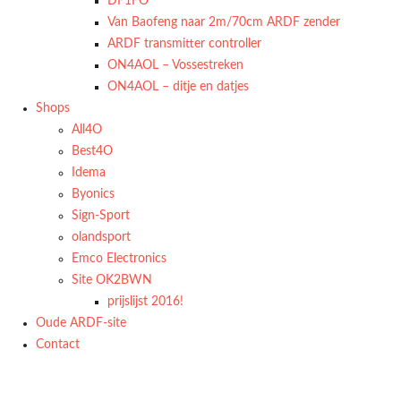
DF1FO
Van Baofeng naar 2m/70cm ARDF zender
ARDF transmitter controller
ON4AOL – Vossestreken
ON4AOL – ditje en datjes
Shops
All4O
Best4O
Idema
Byonics
Sign-Sport
olandsport
Emco Electronics
Site OK2BWN
prijslijst 2016!
Oude ARDF-site
Contact