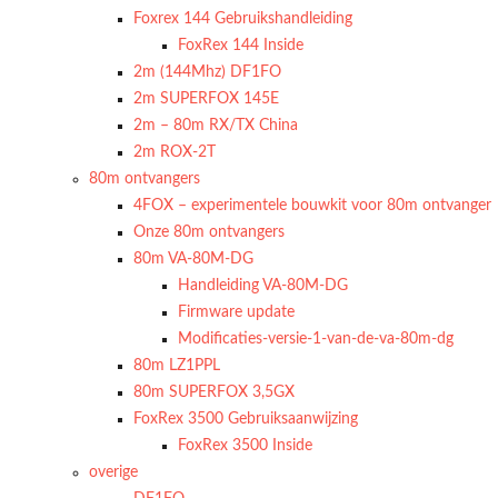
Foxrex 144 Gebruikshandleiding
FoxRex 144 Inside
2m (144Mhz) DF1FO
2m SUPERFOX 145E
2m – 80m RX/TX China
2m ROX-2T
80m ontvangers
4FOX – experimentele bouwkit voor 80m ontvanger
Onze 80m ontvangers
80m VA-80M-DG
Handleiding VA-80M-DG
Firmware update
Modificaties-versie-1-van-de-va-80m-dg
80m LZ1PPL
80m SUPERFOX 3,5GX
FoxRex 3500 Gebruiksaanwijzing
FoxRex 3500 Inside
overige