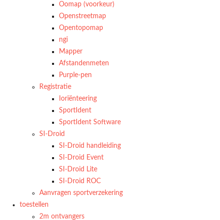
Oomap (voorkeur)
Openstreetmap
Opentopomap
ngi
Mapper
Afstandenmeten
Purple-pen
Registratie
Ioriënteering
SportIdent
SportIdent Software
SI-Droid
SI-Droid handleiding
SI-Droid Event
SI-Droid Lite
SI-Droid ROC
Aanvragen sportverzekering
toestellen
2m ontvangers