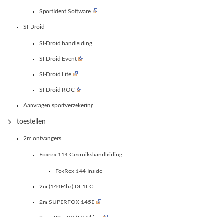
SportIdent Software
SI-Droid
SI-Droid handleiding
SI-Droid Event
SI-Droid Lite
SI-Droid ROC
Aanvragen sportverzekering
toestellen
2m ontvangers
Foxrex 144 Gebruikshandleiding
FoxRex 144 Inside
2m (144Mhz) DF1FO
2m SUPERFOX 145E