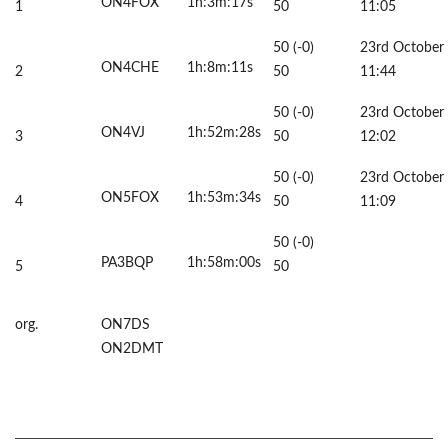
ON4FOX
1h:3m:17s
1
50
11:05
50 (-0)
23rd October
ON4CHE
1h:8m:11s
2
50
11:44
50 (-0)
23rd October
ON4VJ
1h:52m:28s
3
50
12:02
50 (-0)
23rd October
ON5FOX
1h:53m:34s
4
50
11:09
50 (-0)
PA3BQP
1h:58m:00s
5
50
org.
ON7DS
ON2DMT