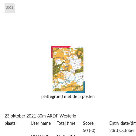
2021
plattegrond met de 5 posten
23 oktober 2021 80m ARDF Westerlo
plaats
User name
Total time
Score
Entry date/ti
50 (-0)
23rd October