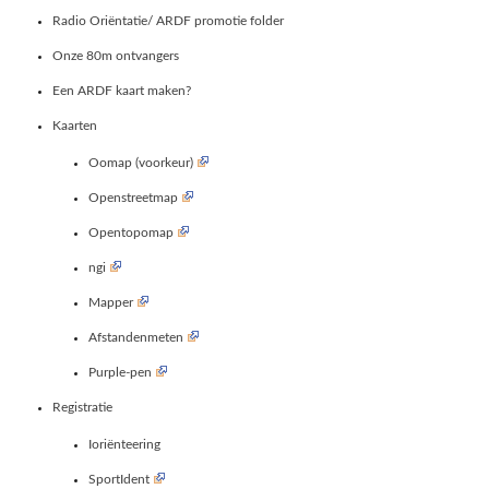
Radio Oriëntatie/ ARDF promotie folder
Onze 80m ontvangers
Een ARDF kaart maken?
Kaarten
Oomap (voorkeur)
Openstreetmap
Opentopomap
ngi
Mapper
Afstandenmeten
Purple-pen
Registratie
Ioriënteering
SportIdent