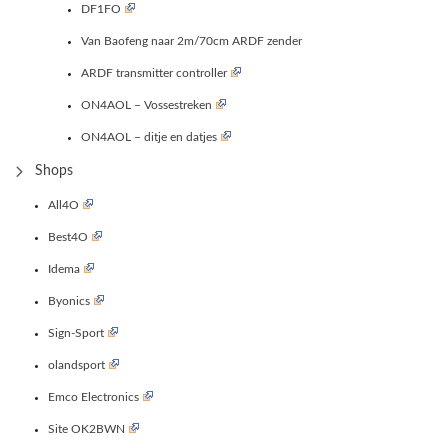
DF1FO
Van Baofeng naar 2m/70cm ARDF zender
ARDF transmitter controller
ON4AOL – Vossestreken
ON4AOL – ditje en datjes
Shops
All4O
Best4O
Idema
Byonics
Sign-Sport
olandsport
Emco Electronics
Site OK2BWN