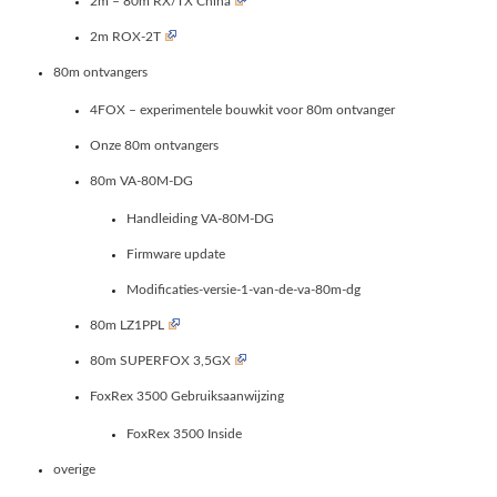
2m – 80m RX/TX China
2m ROX-2T
80m ontvangers
4FOX – experimentele bouwkit voor 80m ontvanger
Onze 80m ontvangers
80m VA-80M-DG
Handleiding VA-80M-DG
Firmware update
Modificaties-versie-1-van-de-va-80m-dg
80m LZ1PPL
80m SUPERFOX 3,5GX
FoxRex 3500 Gebruiksaanwijzing
FoxRex 3500 Inside
overige