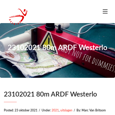
23102021 80m ARDF Westerlo
23102021 80m ARDF Westerlo
Posted:
23 oktober 2021
/
Under:
2021
,
uitslagen
/
By:
Marc Van Britsom