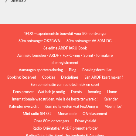
Sitemap
4FOX - experimentele bouwkit voor 80m ontvanger
80m ontvanger OK2BWN
80m ontvanger VA-80M-DG
8e editie ARDF IARU Book
Aanmeldformulier - ARDF / Fox-O-ring / Sprint - formulaire
d'enregistrement
Aanvragen sportverzekering
Blog
Boekingsformulier
Booking Received
Cookies
Disciplines
Een ARDF kaart maken?
Een combinatie van radiotechniek en sport
Eens proeven - Wat heb je nodig
Events
foxoring
Home
Internationale wedstrijden, wie is de beste ter wereld!
Kalender
Kalender overzicht
Kom nu te weten wat FoxOring is
Meer info?
Mini radio SI4732
Morse code
ON-klassement
Onze 80m ontvangers
Privacybeleid
Radio Oriëntatie/ ARDF promotie folder
Radio‑Oriëntatie: Sport, Technologie & Avontuur