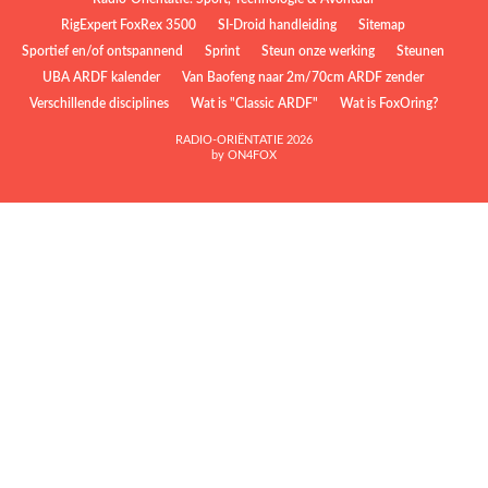
RigExpert FoxRex 3500
SI-Droid handleiding
Sitemap
Sportief en/of ontspannend
Sprint
Steun onze werking
Steunen
UBA ARDF kalender
Van Baofeng naar 2m/70cm ARDF zender
Verschillende disciplines
Wat is "Classic ARDF"
Wat is FoxOring?
RADIO-ORIËNTATIE 2026
by ON4FOX