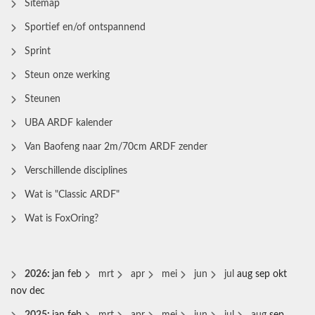
Sitemap
Sportief en/of ontspannend
Sprint
Steun onze werking
Steunen
UBA ARDF kalender
Van Baofeng naar 2m/70cm ARDF zender
Verschillende disciplines
Wat is "Classic ARDF"
Wat is FoxOring?
2026
:
jan
feb
mrt
apr
mei
jun
jul
aug
sep
okt
nov
dec