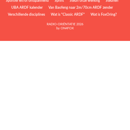
Sportief en/of ontspannend
Sprint
Steun onze werking
Steunen
UBA ARDF kalender
Van Baofeng naar 2m/70cm ARDF zender
Verschillende disciplines
Wat is "Classic ARDF"
Wat is FoxOring?
RADIO-ORIËNTATIE 2026
by ON4FOX