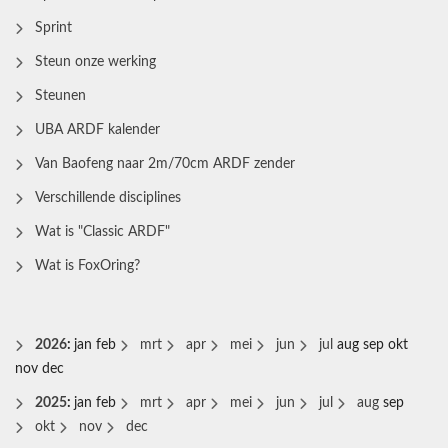
Sprint
Steun onze werking
Steunen
UBA ARDF kalender
Van Baofeng naar 2m/70cm ARDF zender
Verschillende disciplines
Wat is "Classic ARDF"
Wat is FoxOring?
2026
:
jan
feb
mrt
apr
mei
jun
jul
aug
sep
okt
nov
dec
2025
:
jan
feb
mrt
apr
mei
jun
jul
aug
sep
okt
nov
dec