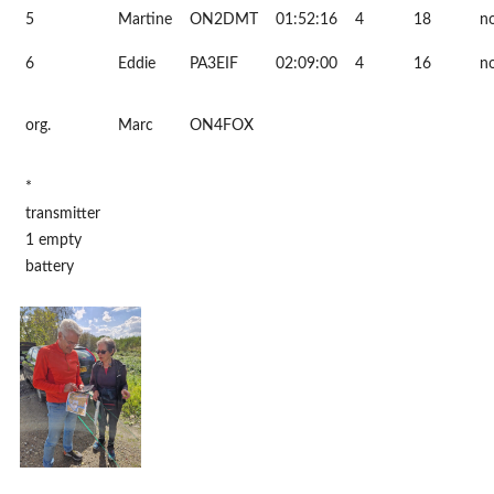
5
Martine
ON2DMT
01:52:16
4
18
no
6
Eddie
PA3EIF
02:09:00
4
16
no
org.
Marc
ON4FOX
*
transmitter
1 empty
battery