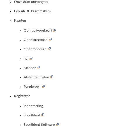
Onze 80m ontvangers
Een ARDF kaart maken?
Kaarten
Oomap (voorkeur)
Openstreetmap
Opentopomap
ngi
Mapper
Afstandenmeten
Purple-pen
Registratie
Ioriënteering
SportIdent
SportIdent Software