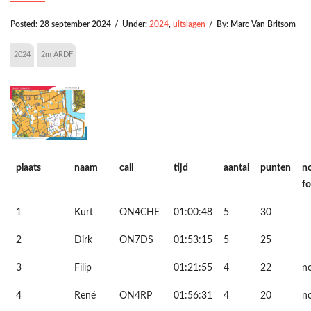
Posted:
28 september 2024
/
Under:
2024
,
uitslagen
/
By:
Marc Van Britsom
2024
2m ARDF
plaats
naam
call
tijd
aantal
punten
n
f
1
Kurt
ON4CHE
01:00:48
5
30
2
Dirk
ON7DS
01:53:15
5
25
3
Filip
01:21:55
4
22
no
4
René
ON4RP
01:56:31
4
20
no