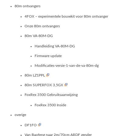
80m ontvangers
4FOX – experimentele bouwkit voor 80m ontvanger
Onze 80m ontvangers
80m VA-80M-DG
Handleiding VA-80M-DG
Firmware update
Modificaties-versie-1-van-de-va-80m-dg
80m LZ1PPL
80m SUPERFOX 3,5GX
FoxRex 3500 Gebruiksaanwijzing
FoxRex 3500 Inside
overige
DF1FO
Van Baofeng naar 2m/70cm ARDF zender