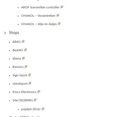
ARDF transmitter controller
ON4AOL – Vossestreken
ON4AOL – ditje en datjes
Shops
All4O
Best4O
Idema
Byonics
Sign-Sport
olandsport
Emco Electronics
Site OK2BWN
prijslijst 2016!