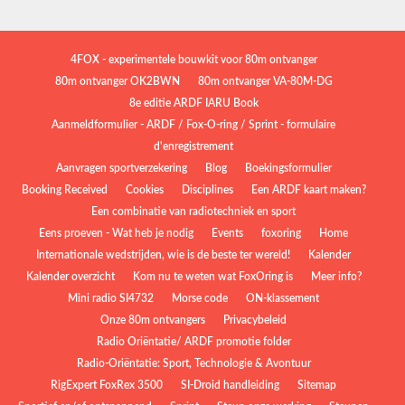
4FOX - experimentele bouwkit voor 80m ontvanger
80m ontvanger OK2BWN
80m ontvanger VA-80M-DG
8e editie ARDF IARU Book
Aanmeldformulier - ARDF / Fox-O-ring / Sprint - formulaire
d'enregistrement
Aanvragen sportverzekering
Blog
Boekingsformulier
Booking Received
Cookies
Disciplines
Een ARDF kaart maken?
Een combinatie van radiotechniek en sport
Eens proeven - Wat heb je nodig
Events
foxoring
Home
Internationale wedstrijden, wie is de beste ter wereld!
Kalender
Kalender overzicht
Kom nu te weten wat FoxOring is
Meer info?
Mini radio SI4732
Morse code
ON-klassement
Onze 80m ontvangers
Privacybeleid
Radio Oriëntatie/ ARDF promotie folder
Radio‑Oriëntatie: Sport, Technologie & Avontuur
RigExpert FoxRex 3500
SI-Droid handleiding
Sitemap