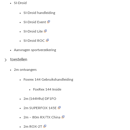
SI-Droid
SI-Droid handleiding
SI-Droid Event
SI-Droid Lite
SI-Droid ROC
Aanvragen sportverzekering
toestellen
2m ontvangers
Foxrex 144 Gebruikshandleiding
FoxRex 144 Inside
2m (144Mhz) DF1FO
2m SUPERFOX 145E
2m – 80m RX/TX China
2m ROX-2T