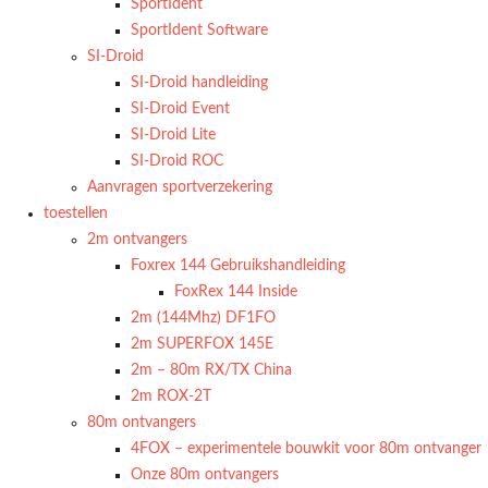
SportIdent
SportIdent Software
SI-Droid
SI-Droid handleiding
SI-Droid Event
SI-Droid Lite
SI-Droid ROC
Aanvragen sportverzekering
toestellen
2m ontvangers
Foxrex 144 Gebruikshandleiding
FoxRex 144 Inside
2m (144Mhz) DF1FO
2m SUPERFOX 145E
2m – 80m RX/TX China
2m ROX-2T
80m ontvangers
4FOX – experimentele bouwkit voor 80m ontvanger
Onze 80m ontvangers