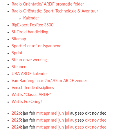
Radio Oriëntatie/ ARDF promotie folder
Radio‑Oriëntatie: Sport, Technologie & Avontuur
Kalender
RigExpert FoxRex 3500
SI-Droid handleiding
Sitemap
Sportief en/of ontspannend
Sprint
Steun onze werking
Steunen
UBA ARDF kalender
Van Baofeng naar 2m/70cm ARDF zender
Verschillende disciplines
Wat is "Classic ARDF"
Wat is FoxOring?
2026
:
jan
feb
mrt
apr
mei
jun
jul
aug
sep
okt
nov
dec
2025
:
jan
feb
mrt
apr
mei
jun
jul
aug
sep
okt
nov
dec
2024
:
jan
feb
mrt
apr
mei
jun
jul
aug
sep
okt
nov
dec