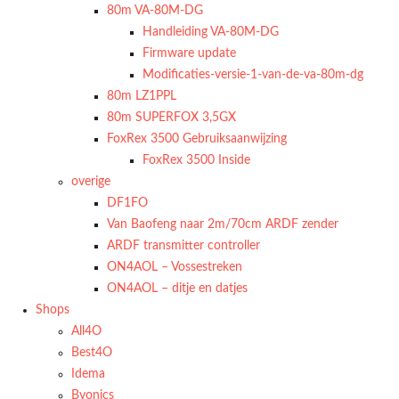
80m VA-80M-DG
Handleiding VA-80M-DG
Firmware update
Modificaties-versie-1-van-de-va-80m-dg
80m LZ1PPL
80m SUPERFOX 3,5GX
FoxRex 3500 Gebruiksaanwijzing
FoxRex 3500 Inside
overige
DF1FO
Van Baofeng naar 2m/70cm ARDF zender
ARDF transmitter controller
ON4AOL – Vossestreken
ON4AOL – ditje en datjes
Shops
All4O
Best4O
Idema
Byonics