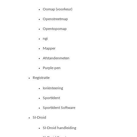
Oomap (voorkeur)
Openstreetmap
Opentopomap
ngi
Mapper
Afstandenmeten
Purple-pen
Registratie
Ioriënteering
SportIdent
SportIdent Software
SI-Droid
SI-Droid handleiding