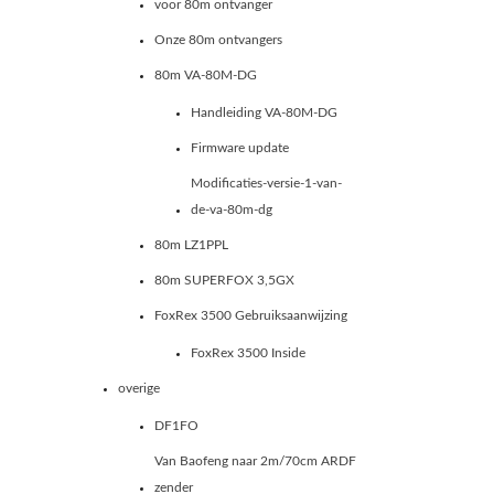
voor 80m ontvanger
Onze 80m ontvangers
80m VA-80M-DG
Handleiding VA-80M-DG
Firmware update
Modificaties-versie-1-van-
de-va-80m-dg
80m LZ1PPL
80m SUPERFOX 3,5GX
FoxRex 3500 Gebruiksaanwijzing
FoxRex 3500 Inside
overige
DF1FO
Van Baofeng naar 2m/70cm ARDF
zender