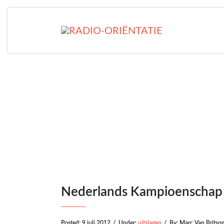
Ne
Nederlands Kampioenschap 
Posted:
9 juli 2012
/
Under:
uitslagen
/
By:
Marc Van Britso