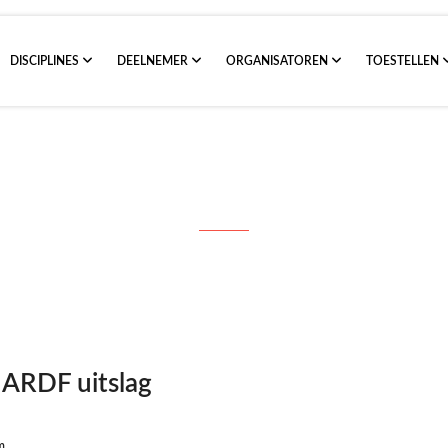
DISCIPLINES
DEELNEMER
ORGANISATOREN
TOESTELLEN
derlands Kampioenschap ARDF uits
ARDF uitslag
m