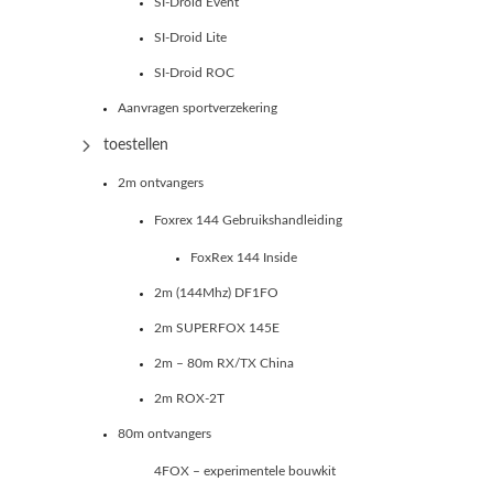
SI-Droid Event
SI-Droid Lite
SI-Droid ROC
Aanvragen sportverzekering
toestellen
2m ontvangers
Foxrex 144 Gebruikshandleiding
FoxRex 144 Inside
2m (144Mhz) DF1FO
2m SUPERFOX 145E
2m – 80m RX/TX China
2m ROX-2T
80m ontvangers
4FOX – experimentele bouwkit