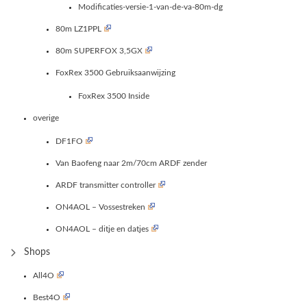
Modificaties-versie-1-van-de-va-80m-dg
80m LZ1PPL
80m SUPERFOX 3,5GX
FoxRex 3500 Gebruiksaanwijzing
FoxRex 3500 Inside
overige
DF1FO
Van Baofeng naar 2m/70cm ARDF zender
ARDF transmitter controller
ON4AOL – Vossestreken
ON4AOL – ditje en datjes
Shops
All4O
Best4O