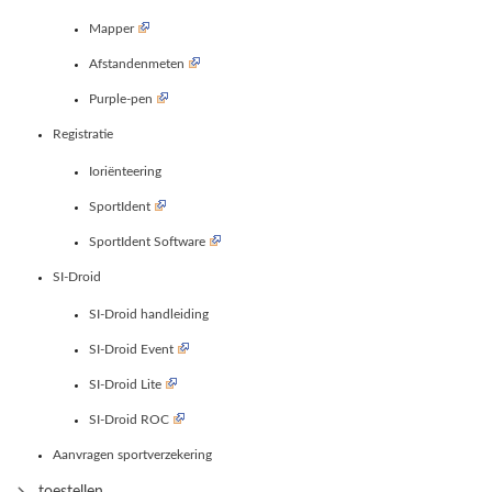
Mapper
Afstandenmeten
Purple-pen
Registratie
Ioriënteering
SportIdent
SportIdent Software
SI-Droid
SI-Droid handleiding
SI-Droid Event
SI-Droid Lite
SI-Droid ROC
Aanvragen sportverzekering