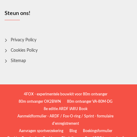
Steun ons!
Privacy Policy
Cookies Policy
Sitemap
4FOX - experimentele bouwkit voor 80m ontvanger
80m ontvanger OK2BWN
80m ontvanger VA-80M-DG
8e editie ARDF IARU Book
Aanmeldformulier - ARDF / Fox-O-ring / Sprint - formulaire
d'enregistrement
Aanvragen sportverzekering
Blog
Boekingsformulier