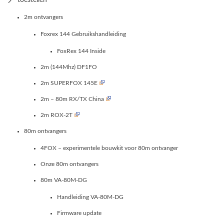
toestellen
2m ontvangers
Foxrex 144 Gebruikshandleiding
FoxRex 144 Inside
2m (144Mhz) DF1FO
2m SUPERFOX 145E
2m – 80m RX/TX China
2m ROX-2T
80m ontvangers
4FOX – experimentele bouwkit voor 80m ontvanger
Onze 80m ontvangers
80m VA-80M-DG
Handleiding VA-80M-DG
Firmware update