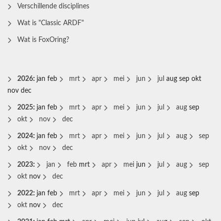
Verschillende disciplines
Wat is "Classic ARDF"
Wat is FoxOring?
2026
:
jan
feb
mrt
apr
mei
jun
jul
aug
sep
okt
nov
dec
2025
:
jan
feb
mrt
apr
mei
jun
jul
aug
sep
okt
nov
dec
2024
:
jan
feb
mrt
apr
mei
jun
jul
aug
sep
okt
nov
dec
2023
:
jan
feb
mrt
apr
mei
jun
jul
aug
sep
okt
nov
dec
2022
:
jan
feb
mrt
apr
mei
jun
jul
aug
sep
okt
nov
dec