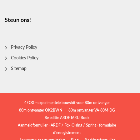
Steun ons!
Privacy Policy
Cookies Policy
Sitemap
4FOX - experimentele bouwkit voor 80m ontvanger
80m ontvanger OK2BWN
80m ontvanger VA-80M-DG
8e editie ARDF IARU Book
Aanmeldformulier - ARDF / Fox-O-ring / Sprint - formulaire
d'enregistrement