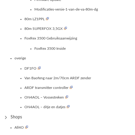
Modificaties-versie-1-van-de-va-80m-dg
80m LZ1PPL
80m SUPERFOX 3,5GX
FoxRex 3500 Gebruiksaanwijzing
FoxRex 3500 Inside
overige
DF1FO
Van Baofeng naar 2m/70cm ARDF zender
ARDF transmitter controller
ON4AOL – Vossestreken
ON4AOL – ditje en datjes
Shops
All4O