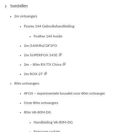
toestellen
2m ontvangers
Foxrex 144 Gebruikshandleiding
FoxRex 144 Inside
2m (144Mhz) DF1FO
2m SUPERFOX 145E
2m – 80m RX/TX China
2m ROX-2T
80m ontvangers
4FOX – experimentele bouwkit voor 80m ontvanger
Onze 80m ontvangers
80m VA-80M-DG
Handleiding VA-80M-DG
Firmware update