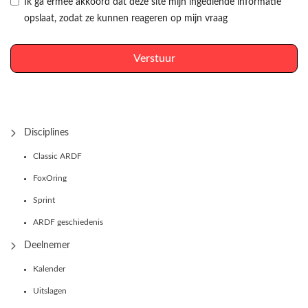
Ik ga ermee akkoord dat deze site mijn ingediende informatie
opslaat, zodat ze kunnen reageren op mijn vraag
Verstuur
Disciplines
Classic ARDF
FoxOring
Sprint
ARDF geschiedenis
Deelnemer
Kalender
Uitslagen