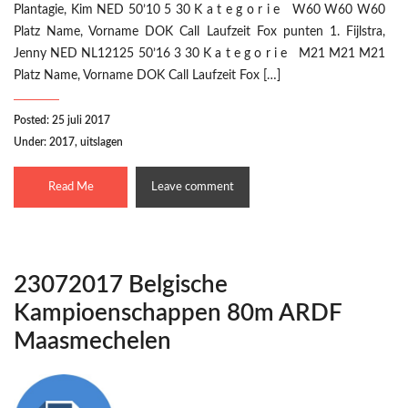
Plantagie, Kim NED 50’10 5 30 K a t e g o r i e W60 W60 W60
Platz Name, Vorname DOK Call Laufzeit Fox punten 1. Fijlstra,
Jenny NED NL12125 50’16 3 30 K a t e g o r i e M21 M21 M21
Platz Name, Vorname DOK Call Laufzeit Fox […]
Posted: 25 juli 2017
Under:
2017
,
uitslagen
Read Me
Leave comment
23072017 Belgische
Kampioenschappen 80m ARDF
Maasmechelen