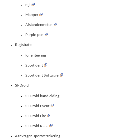
ngi
Mapper
Afstandenmeten
Purple-pen
Registratie
Ioriënteering
SportIdent
SportIdent Software
SI-Droid
SI-Droid handleiding
SI-Droid Event
SI-Droid Lite
SI-Droid ROC
Aanvragen sportverzekering