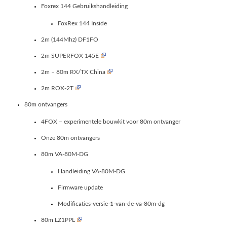
Foxrex 144 Gebruikshandleiding
FoxRex 144 Inside
2m (144Mhz) DF1FO
2m SUPERFOX 145E
2m – 80m RX/TX China
2m ROX-2T
80m ontvangers
4FOX – experimentele bouwkit voor 80m ontvanger
Onze 80m ontvangers
80m VA-80M-DG
Handleiding VA-80M-DG
Firmware update
Modificaties-versie-1-van-de-va-80m-dg
80m LZ1PPL