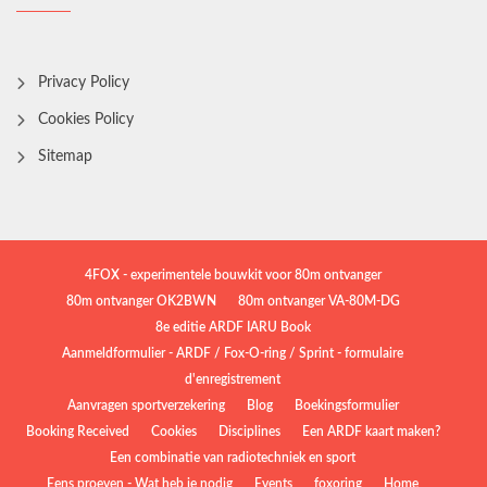
Privacy Policy
Cookies Policy
Sitemap
4FOX - experimentele bouwkit voor 80m ontvanger
80m ontvanger OK2BWN
80m ontvanger VA-80M-DG
8e editie ARDF IARU Book
Aanmeldformulier - ARDF / Fox-O-ring / Sprint - formulaire
d'enregistrement
Aanvragen sportverzekering
Blog
Boekingsformulier
Booking Received
Cookies
Disciplines
Een ARDF kaart maken?
Een combinatie van radiotechniek en sport
Eens proeven - Wat heb je nodig
Events
foxoring
Home