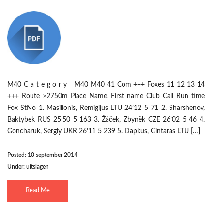
M40 C a t e g o r y M40 M40 41 Com +++ Foxes 11 12 13 14
+++ Route >2750m Place Name, First name Club Call Run time
Fox StNo 1. Masilionis, Remigijus LTU 24’12 5 71 2. Sharshenov,
Baktybek RUS 25’50 5 163 3. Žáček, Zbyněk CZE 26’02 5 46 4.
Goncharuk, Sergiy UKR 26’11 5 239 5. Dapkus, Gintaras LTU […]
Posted: 10 september 2014
Under:
uitslagen
Read Me