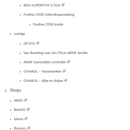
80m SUPERFOX 3,5GX
FoxRex 3500 Gebruiksaanwijzing
FoxRex 3500 Inside
overige
DF1FO
Van Baofeng naar 2m/70cm ARDF zender
ARDF transmitter controller
ON4AOL – Vossestreken
ON4AOL – ditje en datjes
Shops
All4O
Best4O
Idema
Byonics