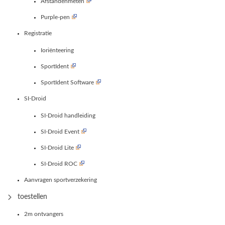
Afstandenmeten
Purple-pen
Registratie
Ioriënteering
SportIdent
SportIdent Software
SI-Droid
SI-Droid handleiding
SI-Droid Event
SI-Droid Lite
SI-Droid ROC
Aanvragen sportverzekering
toestellen
2m ontvangers