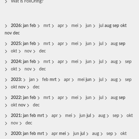
Wat is FoxOring?
2026
:
jan
feb
mrt
apr
mei
jun
jul
aug
sep
okt
nov
dec
2025
:
jan
feb
mrt
apr
mei
jun
jul
aug
sep
okt
nov
dec
2024
:
jan
feb
mrt
apr
mei
jun
jul
aug
sep
okt
nov
dec
2023
:
jan
feb
mrt
apr
mei
jun
jul
aug
sep
okt
nov
dec
2022
:
jan
feb
mrt
apr
mei
jun
jul
aug
sep
okt
nov
dec
2021
:
jan
feb
mrt
apr
mei
jun
jul
aug
sep
okt
nov
dec
2020
:
jan
feb
mrt
apr
mei
jun
jul
aug
sep
okt